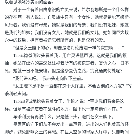
以看见她冰冷美丽的面容。
对于一个有着自由意识的亡灵来说，希尔瓦娜斯是一个什么样
的存在啊。有人说过，亡灵族中只有一个女性，她就是希尔瓦娜斯·
风行者。我们没有母亲，她就是我们的母亲；我们没有姐妹，她就
是我们的姐妹；我们没有女儿，她就是我们的女儿。她如同巨大蚁
穴中的蚁后，拥有着被遗忘者所有的，也是仅有的爱。
“但是女王陛下的心，却像是洛丹伦废墟一样的寂寞啊……”
Tabris微微侧过头看着我，用亡灵语低声说。这就是我们的领
袖，她站在蚁穴的最深处注视着所有的被遗忘者，复仇之心一日不
死，她就一日不能安寝。但是这条复仇之路，究竟通向何处呢？
“我们进去吧。”我带头走向陛下座前。
“女王陛下是不是一直都在这个大厅里，不会去别的地方呢？”军
荼利轻声问。
Tabris虔诚地抬头看着女王，半晌才说：“至少我们看来是这
样。但是有被遗忘者在战斗的地方，陛下也一定与他们同在。”
军荼利没有再说什么，只是低下头，跪倒在女王脚下。
皇家区的守卫们从不会发出一点声音，进出的人们也着意放轻
脚步，避免影响女王的冥想。在巨大空阔的皇家大厅中，只能听闻