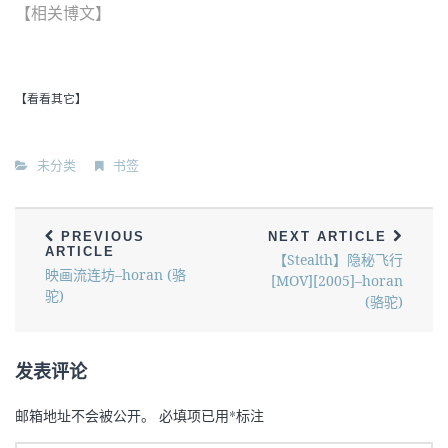
【相关博文】
【看看其它】
未分类
书签
PREVIOUS
NEXT ARTICLE
ARTICLE
【Stealth】隐秘飞行
映画流连坊–horan (骆
[MOV][2005]–horan
驼)
(骆驼)
发表评论
邮箱地址不会被公开。
必填项已用
*
标注