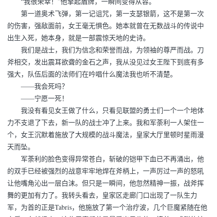
“我很荣幸！”他擎起盾牌，一瞬间变得从容。
第一道奥术飞弹，第一记诅咒，第一支瑟银箭，这不是第一次
的伤害，强敌面前，女王毫无惧色。她本就曾在无数战斗的传说中
出生入死，她本身，就是一部震惊天地的史诗。
我们是战士，我们为信念和荣誉而战，为领袖的尊严而战。刀
斧相交，发出震耳欲聋的金石之声，我从没见过女王陛下到底有多
强大，队伍后面的法师们在吟唱什么魔法我也听不清楚。
——我会死吗？
——宁愿一死！
我没有看见女王做了什么，只看见联盟的勇士们一个一个地体
力不支退了下去，新一队的战士冲了上来。我和军荼利一人架住一
个，女王沉默着施放了大规模的战斗魔法，皇家大厅里顿时星雨漫
天而坠。
军荼利的脸色变得异常苍白，斩破的铠甲下血已不再涌出，他
的双手已经被强烈的战意牢牢地焊在斧柄上，一声厉过一声的怒吼
让他嘴角沁出一层白沫。但只是一瞬间，他忽然精神一振，战斧挥
舞的更加有力了。我转头看去，皇家区走廊门口出现了一队生力
军，为首的正是Tabris，他施放了第一个治疗波，几个巨魔紧随在他