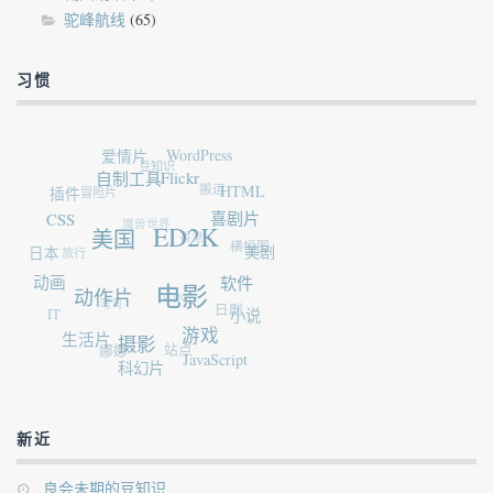
驼峰航线
(65)
习惯
爱情片
WordPress
豆知识
冒险片
插件
自制工具
Flickr
搬运
HTML
魔兽世界
CSS
香港
旅行
日本
喜剧片
美国
ED2K
横幅图
美剧
动画
弯弯
WIN7
IT
动作片
软件
电影
日剧
小说
生活片
娜娜
站点
游戏
摄影
JavaScript
科幻片
新近
良会未期的豆知识