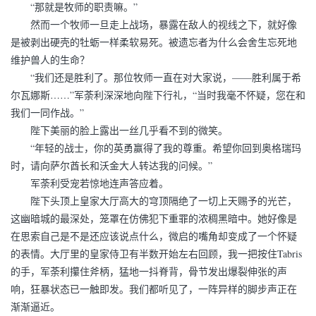
“那就是牧师的职责嘛。”
然而一个牧师一旦走上战场，暴露在敌人的视线之下，就好像
是被剥出硬壳的牡蛎一样柔软易死。被遗忘者为什么会舍生忘死地
维护兽人的生命？
“我们还是胜利了。那位牧师一直在对大家说，——胜利属于希
尔瓦娜斯……”军荼利深深地向陛下行礼，“当时我毫不怀疑，您在和
我们一同作战。”
陛下美丽的脸上露出一丝几乎看不到的微笑。
“年轻的战士，你的英勇赢得了我的尊重。希望你回到奥格瑞玛
时，请向萨尔酋长和沃金大人转达我的问候。”
军荼利受宠若惊地连声答应着。
陛下头顶上皇家大厅高大的穹顶隔绝了一切上天赐予的光芒，
这幽暗城的最深处，笼罩在仿佛犯下重罪的浓稠黑暗中。她好像是
在思索自己是不是还应该说点什么，微启的嘴角却变成了一个怀疑
的表情。大厅里的皇家侍卫有半数开始左右回顾，我一把按住Tabris
的手，军荼利攥住斧柄，猛地一抖脊背，骨节发出爆裂伸张的声
响，狂暴状态已一触即发。我们都听见了，一阵异样的脚步声正在
渐渐逼近。