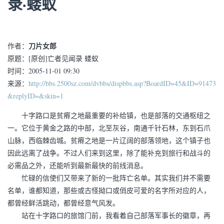
录·蝼蚁
刀片女郎
作者：
原题：[原创]亡者见闻录 蝼蚁
时间：2005-11-01 09:30
来源：
http://bbs.2500sz.com/dvbbs/dispbbs.asp?BoardID=45&ID=91473
&replyID=&skin=1
十字路口是贫瘠之地最重要的补给镇，也是部落的交通枢纽之
一。它位于黄金之路的中部，北至灰谷，南通千针石林，东到石爪
山脉，西临棘齿城。贫瘠之地是一片辽阔的部落领地，这个镇子也
因此远离了战争。不过人们来到这里，除了能补充到旅行和战斗的
必需品之外，还能听到最新最快的前线消息。
忙碌的信使们又带来了新的一批阵亡名单。其实我们并不需要
名单，谁都知道，那些或古怪拗口或俏皮可爱的名字所对应的人，
都曾经鲜活跳动，都曾经意气风发。
站在十字路口的旅馆门前，我看着自己部落军事长的徽章，再