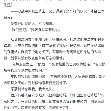
生还？
——混战中的联盟将士，又是遇到了怎么样的状况，才会全军
覆没？
没有经历过的人，不会知道。
“我们走吧。”我转身对军荼利说。
从奥格瑞玛乘坐地精飞艇，很快就可以抵达瑞斯提法林地的幽
暗城。那座迷宫般的地下城市承载了我多少记忆啊。站在奥格瑞玛
的飞艇站，我找了个地方坐下。军荼利一有闲就在和身边的人攀
谈，战争并没有改变他单纯可亲的秉性。
“我想去见女王，”他跟一个头发脏乱的亡灵牧师搭话，“听说她
所在的那个地方很难找啊？”
年轻的牧师阴惨惨地说：“常去就不难找。大家去幽暗城，都是
去朝拜女王的。到时候你跟着我走就好了。”
军荼利转身看我，我点点头。
很少有兽人会喜欢暗无天日的幽暗城。他们出生在杜隆塔尔的
骄阳之下，在赤红色的土壤上绽放着令人惊诧的生命力，幽暗城对
他们而言，应该是最没有吸引力的地方才对。