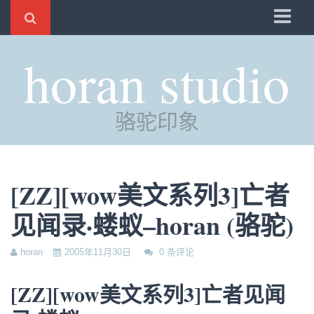
骆驼
horan studio
时光
评分
骆驼印象
自制
电邮
订阅
[ZZ][wow美文系列3]亡者
管理
见闻录·蝼蚁–horan (骆驼)
horan
2005年11月30日
0 条评论
[ZZ][wow美文系列3]亡者见闻