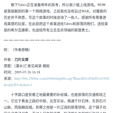
眼下Tabris正在准备明年的高考，所以很少能上线游戏。WOW
是我接触到的第一个网络游戏，之前我也没有玩过WAR，对魔兽的
历史并不熟悉，写这个故事的时候咨询了一些人，感谢所有尊重游
戏美感的玩家。在此就把这个故事送给Tabris和部落同袍们，送给美
丽的希尔瓦娜斯，也送给所有立志击杀领袖的联盟勇士。
==-==-==-==-==-==-==-==-==-==-==
附：（作者原稿）
刀片女郎
作者：
原题：[灌水]亡者见闻录 蝼蚁
时间：2005-07-26 16:18
来源：
http://bbs.2500sz.com/dvbbs/dispbbs.asp?BoardID=45&ID=61930
&replyID=&skin=1
十字路口是贫瘠之地最重要的补给镇，也是部落的交通枢纽之
一。它位于黄金之路的中部，北至灰谷，南通千针石林，东到石爪
山脉，西临棘齿城。贫瘠之地是一片辽阔的部落领地，这个镇子也