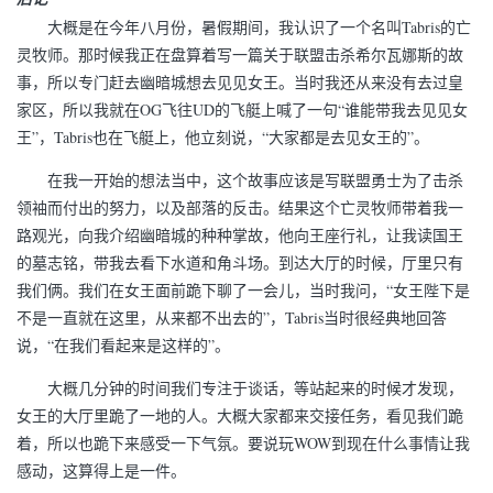
大概是在今年八月份，暑假期间，我认识了一个名叫Tabris的亡
灵牧师。那时候我正在盘算着写一篇关于联盟击杀希尔瓦娜斯的故
事，所以专门赶去幽暗城想去见见女王。当时我还从来没有去过皇
家区，所以我就在OG飞往UD的飞艇上喊了一句“谁能带我去见见女
王”，Tabris也在飞艇上，他立刻说，“大家都是去见女王的”。
在我一开始的想法当中，这个故事应该是写联盟勇士为了击杀
领袖而付出的努力，以及部落的反击。结果这个亡灵牧师带着我一
路观光，向我介绍幽暗城的种种掌故，他向王座行礼，让我读国王
的墓志铭，带我去看下水道和角斗场。到达大厅的时候，厅里只有
我们俩。我们在女王面前跪下聊了一会儿，当时我问，“女王陛下是
不是一直就在这里，从来都不出去的”，Tabris当时很经典地回答
说，“在我们看起来是这样的”。
大概几分钟的时间我们专注于谈话，等站起来的时候才发现，
女王的大厅里跪了一地的人。大概大家都来交接任务，看见我们跪
着，所以也跪下来感受一下气氛。要说玩WOW到现在什么事情让我
感动，这算得上是一件。