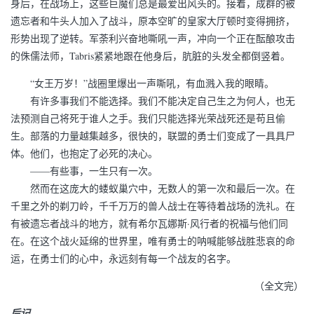
身后，在战场上，这些巨魔们总是最爱出风头的。接着，成群的被
遗忘者和牛头人加入了战斗，原本空旷的皇家大厅顿时变得拥挤，
形势出现了逆转。军荼利兴奋地嘶吼一声，冲向一个正在酝酿攻击
的侏儒法师，Tabris紧紧地跟在他身后，肮脏的头发全都倒竖着。
“女王万岁！”战圈里爆出一声嘶吼，有血溅入我的眼睛。
有许多事我们不能选择。我们不能决定自己生之为何人，也无
法预测自己将死于谁人之手。我们只能选择光荣战死还是苟且偷
生。部落的力量越集越多，很快的，联盟的勇士们变成了一具具尸
体。他们，也抱定了必死的决心。
——有些事，一生只有一次。
然而在这庞大的蝼蚁巢穴中，无数人的第一次和最后一次。在
千里之外的剃刀岭，千千万万的兽人战士在等待着战场的洗礼。在
有被遗忘者战斗的地方，就有希尔瓦娜斯·风行者的祝福与他们同
在。在这个战火延绵的世界里，唯有勇士的呐喊能够战胜悲哀的命
运，在勇士们的心中，永远刻有每一个战友的名字。
（全文完）
后记