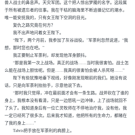
兽人战士的鼻息声。天灾军团。这个把人惊出梦魇的名字。这段属
于所有被遗忘者的往事。我在干枯的脑海里不断追循记忆的潮水，
唯一能安抚我的，只有女王陛下空洞的目光。
复仇之路究竟在何方？
我不出声地问着女王陛下。
“陛下，两个月前，我参加了灰谷战役。”军荼利忽然说道，“我
想，那时您也在吧。”
我正要制止军荼利，却发现他浑身颤抖。
“那是我第一次上战场。真正的战场……当时我很害怕。战士怎
么能在战场上胆怯呢。但是……我真的很害怕会被人杀死呀……”
陛下有些犹豫地垂下视线，好像刚发现眼前的我们。她没有说
话，只是向军荼利抬抬手，示意他说下去。
“那时我只觉得，冲在最前面才会有一条生路。战斧砍在了谁的
身上，我根本没有看清，只是一边怒吼一边冲锋，上了战场就回不
了头了。我知道身后有一位亡灵牧师在不停地治疗我，没有他，我
一定已经死了很多次。后来我才知道，他把所有的生命力，都赌在
了我的身上……”
Tabris把手放在军荼利的肩膀上。