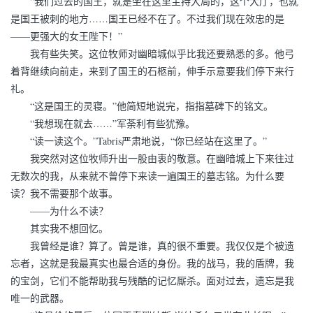
“我们过去的国王，就是坐在这里主持大局的，这个大厅，也就
是国王被刺的地方……国王已经不在了。不过我们现在效忠的是
——更强大的女王陛下！”
我有些失笑。这位牧师对幽暗城似乎比我还要熟悉的多。他弓
着背继续向前走，来到了国王的石柩前，伸手示意要我们停下来行
礼。
“这是国王的灵寝。”他简短地说完，指指墓碑下的铭文。
“我想现在就去……”军荼利有些犹豫。
“读一读这个。”Tabris严肃地说，“你已经站在这里了。”
我突然对这位牧师升出一股由衷的敬意。在幽暗城上下来往过
无数次的我，从来就不曾停下来读一遍国王的墓志铭。为什么要
读？我不需要那个故事。
——为什么不读？
其实我不想回忆。
我曾经是谁？算了。曾是谁，真的很不重要。我仅仅是个被遗
忘者，这就是我最真实也最合适的身份。我的战马，我的盾牌，我
的宝剑，它们不能帮助我与残酷的记忆厮杀。面对过去，遗忘是我
唯一的武器。