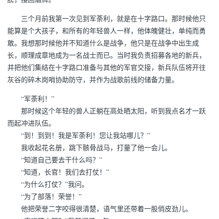
三个月前我第一次见到军荼利，就是在十字路口。那时候他只
能算是个大孩子，和所有的年轻兽人一样，他体魄健壮，单纯而勇
敢。我想那时候他并不知道什么是战争，他只是在战争中出生成
长，顺理成章地成为一名战士而已。当时我负责招募各地的新兵，
并把他们集结在十字路口准备与其他的军官交接，新兵队伍将开往
灰谷的碎木岗哨协助防守，并作为战歌前线的储备力量。
“军荼利！”
那时候这个年轻的兽人正躺在高处晒太阳，听到我点名才一跃
而起冲进队伍。
“到！到到！我是军荼利！您让我站哪儿？”
我收起花名册，跳下骸骨战马，打量了他一会儿。
“知道自己要去干什么吗？”
“知道，长官！我们去打仗！”
“为什么打仗？”我问。
“为了部落！荣誉！”
他把荣誉二字咬得很清楚，语气里还带着一股俏皮劲儿。