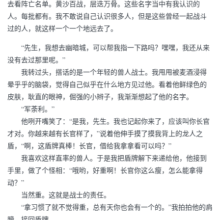
去看阵亡名单。黄沙百战，层迭万骨。这些名字当中有我认识的
人。每批都有。我不敢说自己认识很多人，但是这些曾经一起战斗
过的人，就这样一个一个地远去了。
“先生，我想去幽暗城，可以帮我指一下路吗？嘿嘿，我还从来
没有去过那里呢。”
我转过头，搭话的是一个年轻的兽人战士。我甩甩被麦酒浸得
晕乎乎的脑袋，觉得自己似乎在什么地方见过他。看着他鲜绿色的
皮肤，耿直的眼神，倔强的小辫子，我渐渐想起了他的名字。
“军荼利。”
他咧开嘴笑了：“是我，先生。我也记起你来了，应该叫你长官
才对。你越来越有长官样了，”说着他伸手摸了摸我背上的龙人之
盾，“啊，这盾牌真棒！长官，借给我拿拿看可以吗？”
我喜欢这样直率的兽人。于是我把盾牌解下来递给他，他接到
手里，做了个怪相：“哦哟，好重啊！长官你这么瘦，怎么能拿得
动？”
当然重。这就是战士的责任。
“拿习惯了就不觉得重，总有天你也会有一个的。”我拍拍他的肩
膀，接回盾牌。