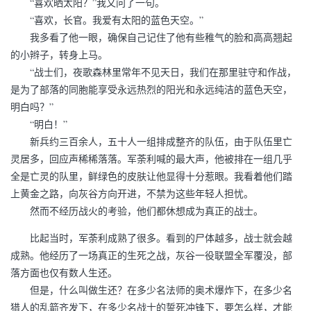
“喜欢晒太阳？”我又问了一句。
“喜欢，长官。我爱有太阳的蓝色天空。”
我多看了他一眼，确保自己记住了他有些稚气的脸和高高翘起
的小辫子，转身上马。
“战士们，夜歌森林里常年不见天日，我们在那里驻守和作战，
是为了部落的同胞能享受永远热烈的阳光和永远纯洁的蓝色天空，
明白吗？”
“明白！”
新兵约三百余人，五十人一组排成整齐的队伍，由于队伍里亡
灵居多，回应声稀稀落落。军荼利喊的最大声，他被排在一组几乎
全是亡灵的队里，鲜绿色的皮肤让他显得十分惹眼。我看着他们踏
上黄金之路，向灰谷方向开进，不禁为这些年轻人担忧。
然而不经历战火的考验，他们都休想成为真正的战士。
比起当时，军荼利成熟了很多。看到的尸体越多，战士就会越
成熟。他经历了一场真正的生死之战，灰谷一役联盟全军覆没，部
落方面也仅有数人生还。
但是，什么叫做生还？在多少名法师的奥术爆炸下，在多少名
猎人的乱箭齐发下，在多少名战士的誓死冲锋下，要怎么样，才能