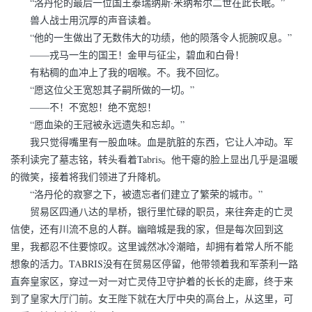
“洛丹伦的最后一位国王泰瑞纳斯·米纳希尔二世在此长眠。”
兽人战士用沉厚的声音读着。
“他的一生做出了无数伟大的功绩，他的陨落令人扼腕叹息。”
——戎马一生的国王！金甲与征尘，碧血和白骨！
有粘稠的血冲上了我的咽喉。不。我不回忆。
“愿这位父王宽恕其子嗣所做的一切。”
——不！不宽恕！绝不宽恕！
“愿血染的王冠被永远遗失和忘却。”
我只觉得嘴里有一股血味。血是肮脏的东西，它让人冲动。军
荼利读完了墓志铭，转头看着Tabris。他干瘪的脸上显出几乎是温暖
的微笑，接着将我们领进了升降机。
“洛丹伦的寂寥之下，被遗忘者们建立了繁荣的城市。”
贸易区四通八达的旱桥，银行里忙碌的职员，来往奔走的亡灵
信使，还有川流不息的人群。幽暗城是我的家，但是每次回到这
里，我都忍不住要惊叹。这里诚然冰冷潮暗，却拥有着常人所不能
想象的活力。TABRIS没有在贸易区停留，他带领着我和军荼利一路
直奔皇家区，穿过一对一对亡灵侍卫守护着的长长的走廊，终于来
到了皇家大厅门前。女王陛下就在大厅中央的高台上，从这里，可