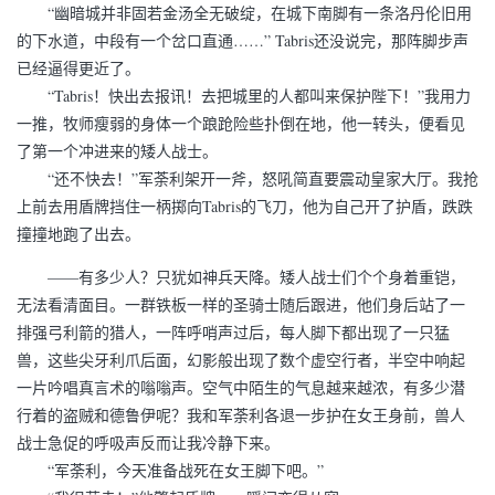
“幽暗城并非固若金汤全无破绽，在城下南脚有一条洛丹伦旧用
的下水道，中段有一个岔口直通……” Tabris还没说完，那阵脚步声
已经逼得更近了。
“Tabris！快出去报讯！去把城里的人都叫来保护陛下！”我用力
一推，牧师瘦弱的身体一个踉跄险些扑倒在地，他一转头，便看见
了第一个冲进来的矮人战士。
“还不快去！”军荼利架开一斧，怒吼简直要震动皇家大厅。我抢
上前去用盾牌挡住一柄掷向Tabris的飞刀，他为自己开了护盾，跌跌
撞撞地跑了出去。
——有多少人？只犹如神兵天降。矮人战士们个个身着重铠，
无法看清面目。一群铁板一样的圣骑士随后跟进，他们身后站了一
排强弓利箭的猎人，一阵呼哨声过后，每人脚下都出现了一只猛
兽，这些尖牙利爪后面，幻影般出现了数个虚空行者，半空中响起
一片吟唱真言术的嗡嗡声。空气中陌生的气息越来越浓，有多少潜
行着的盗贼和德鲁伊呢？我和军荼利各退一步护在女王身前，兽人
战士急促的呼吸声反而让我冷静下来。
“军荼利，今天准备战死在女王脚下吧。”