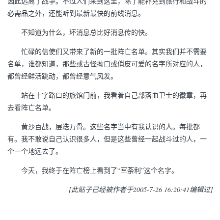
因此远离了战争。不过人们来到这里，除了能补充到旅行和战斗的
必需品之外，还能听到最新最快的前线消息。
不知道为什么，坏消息总比好消息传的快。
忙碌的信使们又带来了新的一批阵亡名单。其实我们并不需要
名单，谁都知道，那些或古怪拗口或俏皮可爱的名字所对应的人，
都曾经鲜活跳动，都曾经意气风发。
站在十字路口的旅馆门前，我看着自己部落血卫士的徽章，再
去看阵亡名单。
黄沙百战，层迭万骨。这些名字当中有我认识的人。每批都
有。我不敢说自己认识很多人，但是这些曾经一起战斗过的人，一
个一个地远去了。
今天，我终于在阵亡榜上看到了“军荼利”这个名字。
[此贴子已经被作者于2005-7-26 16:20:41编辑过]