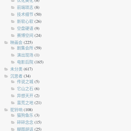
优化美化
(8)
前端琐志
(8)
技术细节
(50)
新软心软
(26)
空盘硬语
(9)
赛博空间
(24)
映画会
(225)
剧集会所
(59)
演出现场
(1)
电影后院
(165)
未分类
(617)
沉思者
(34)
传说之城
(5)
它山之石
(6)
异想天开
(2)
蛮荒之地
(21)
驼铃响
(108)
猫狗鱼乐
(3)
碎碎念念
(15)
糊图胡话
(25)