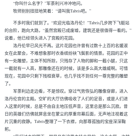
“你叫什么名字？”军荼利兴冲冲地问。
牧师别别扭扭地笑着：“请叫我Tabris吧。”
不多时我们就到了。“欢迎光临洛丹伦！”Tabris几步跨下飞艇站
的台阶，跑向大路，“虽然宫殿已成废墟，建筑还是很值得一看的。”
说着，他已经领头进入了宫殿的花园。
洛丹伦早已风光不再。这片花园也许曾有过数十上百的名媛淑
女在此聚会，不难想象那时衣香缤纷袂飞鬓影的情景。花园的正中
有一处雕塑，主体不知所踪，只残存了人物的脚和一截小腿，只这
一截就有一人高，那雕像还在的时候，该是多么高大雄威啊。可惜
现在，花园中只剩下残桓衰草，也几乎找不到任何一尊完整的雕塑
了。
军荼利边走边看，不是惊叹。穿过气势恢弘的雕像穿廊，进入
洛丹伦宫的主殿。空旷的大厅仿佛吸收了人们的足音，或是人们进
入这里的时候，总是不由自主地压低声音，这里总是那么沉寂。昔
日的英雄们仿佛就屏息坐在蒙尘的厚重帘幕后面，无声地注视着这
片沉重的寂静。Tabris整理了一下衣襟，向那尊孤独的宝座深深鞠
躬。