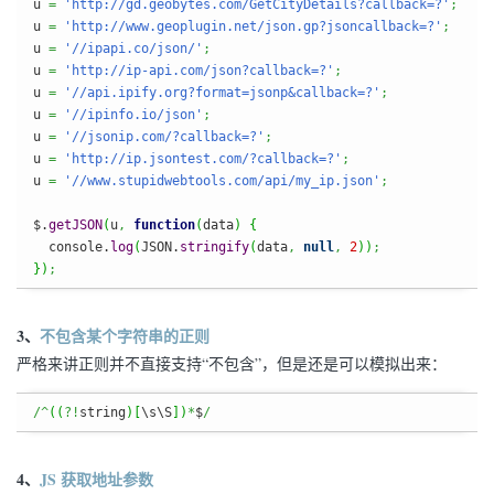
u 
=
'http://gd.geobytes.com/GetCityDetails?callback=?'
;
u 
=
'http://www.geoplugin.net/json.gp?jsoncallback=?'
;
u 
=
'//ipapi.co/json/'
;
u 
=
'http://ip-api.com/json?callback=?'
;
u 
=
'//api.ipify.org?format=jsonp&callback=?'
;
u 
=
'//ipinfo.io/json'
;
u 
=
'//jsonip.com/?callback=?'
;
u 
=
'http://ip.jsontest.com/?callback=?'
;
u 
=
'//www.stupidwebtools.com/api/my_ip.json'
;
$.
getJSON
(
u
,
function
(
data
)
{
  console.
log
(
JSON.
stringify
(
data
,
null
,
2
)
)
;
}
)
;
3、
不包含某个字符串的正则
严格来讲正则并不直接支持“不包含”，但是还是可以模拟出来：
/^
(
(
?!
string
)
[
\s\S
]
)
*
$
/
4、
JS 获取地址参数