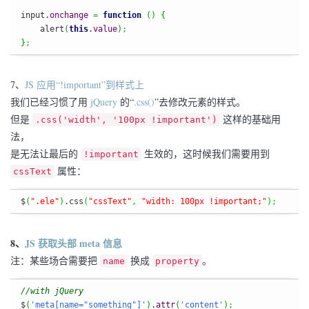
input.
onchange
=
function
(
)
{
    alert
(
this
.
value
)
;
}
;
7、
JS 应用“!important”到样式上
我们已经习惯了用
jQuery
的“
.css()
”去修改元素的样式。
但是
这样的基础用
.css('width', '100px !important')
法，
是无法让最后的
生效的，这时候我们需要用到
!important
属性：
cssText
$
(
".ele"
)
.css
(
"cssText"
,
"width: 100px !important;"
)
;
8、
JS 获取头部 meta 信息
注：某些场合需要把
换成
。
name
property
//with jQuery
$
(
'meta[name="something"]'
)
.
attr
(
'content'
)
;