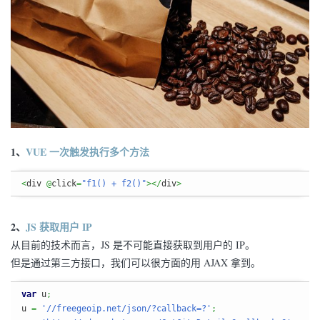
1、
VUE 一次触发执行多个方法
<
div 
@
click
=
"f1() + f2()"
></
div
>
2、
JS 获取用户 IP
从目前的技术而言，JS 是不可能直接获取到用户的 IP。
但是通过第三方接口，我们可以很方面的用 AJAX 拿到。
var
 u
;
u 
=
'//freegeoip.net/json/?callback=?'
;