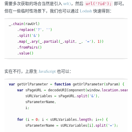
需要多次获取的场合当然是引入
url()
，然后
即可。
url('?id');
但在一些临时性场景下，我们也可以通过
Lodash
快速得到：
_.
chain
(
rawUrl
)
    .
replace
(
'?'
,
''
)
    .
split
(
'&'
)
    .
map
(
_.
ary
(
_.
partial
(
_.
split
,
 _
,
'='
)
,
1
)
)
    .
fromPairs
(
)
    .
value
(
)
实在不行，上原生
JavaScript
也可以：
var
 getUrlParameter 
=
function
 getUrlParameter
(
sParam
)
{
var
 sPageURL 
=
 decodeURIComponent
(
window.
location
.
searc
        sURLVariables 
=
 sPageURL.
split
(
'&'
)
,
        sParameterName
,
        i
;
for
(
i 
=
0
;
 i 
<
 sURLVariables.
length
;
 i
++
)
{
        sParameterName 
=
 sURLVariables
[
i
]
.
split
(
'='
)
;