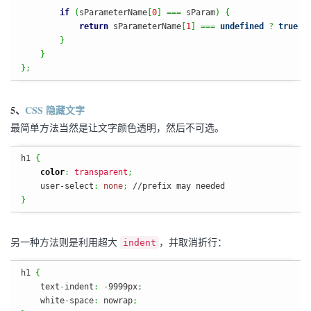
if
(
sParameterName
[
0
]
===
 sParam
)
{
return
 sParameterName
[
1
]
===
undefined
?
true
:
}
}
}
;
5、
CSS 隐藏文字
最简单方法当然是让文字颜色透明，然后不可选。
h1 
{
color
:
transparent
;
    user-select
:
none
;
}
另一种方法则是利用超大
，并取消折行：
indent
h1 
{
    text
-
indent
:
-
9999px
;
    white
-
space
:
 nowrap
;