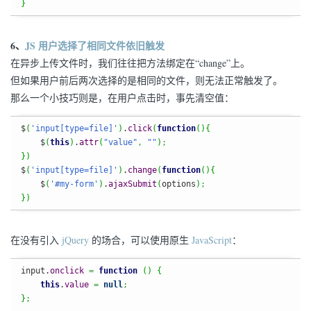
}
6、
JS 用户选择了相同文件依旧触发
在异步上传文件时，我们往往把方法绑定在“change”上。
但如果用户前后两次选择的是相同的文件，则无法正常触发了。
那么一个小技巧则是，在用户点击时，事先清空值：
$
(
'input[type=file]'
)
.
click
(
function
(
)
{
    $
(
this
)
.
attr
(
"value"
,
""
)
;
}
)
$
(
'input[type=file]'
)
.
change
(
function
(
)
{
    $
(
'#my-form'
)
.
ajaxSubmit
(
options
)
;
}
)
在没有引入
jQuery
的场合，可以使用原生
JavaScript
：
input.
onclick
=
function
(
)
{
this
.
value
=
null
;
}
;