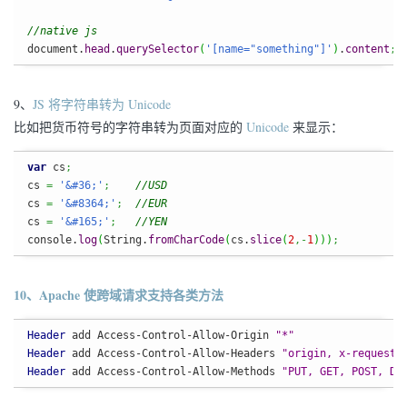
//native js
document.
head
.
querySelector
(
'[name="something"]'
)
.
content
;
9、
JS 将字符串转为 Unicode
比如把货币符号的字符串转为页面对应的
Unicode
来显示：
var
 cs
;
cs 
=
'&#36;'
;
//USD
cs 
=
'&#8364;'
;
//EUR
cs 
=
'&#165;'
;
//YEN
console.
log
(
String
.
fromCharCode
(
cs.
slice
(
2
,-
1
)
)
)
;
10、Apache 使跨域请求支持各类方法
Header
 add Access-Control-Allow-Origin 
"*"
Header
 add Access-Control-Allow-Headers 
"origin, x-requeste
Header
 add Access-Control-Allow-Methods 
"PUT, GET, POST, DE