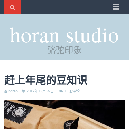
骆驼
horan studio
时光
评分
骆驼印象
自制
电邮
订阅
赶上年尾的豆知识
管理
horan
2017年12月29日
0 条评论