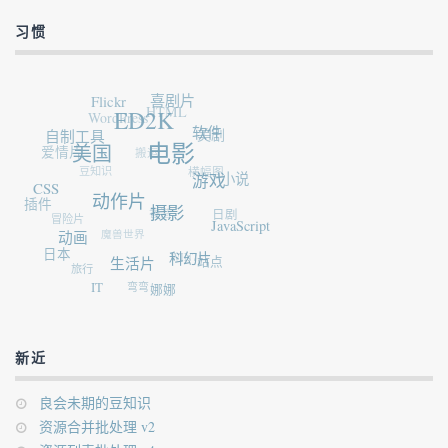
习惯
Flickr
喜剧片
HTML
WordPress
ED2K
自制工具
美剧
软件
爱情片
搬运
美国
电影
豆知识
横幅图
CSS
小说
游戏
插件
动作片
冒险片
香港
日剧
摄影
魔兽世界
JavaScript
动画
日本
WIN7
旅行
科幻片
站点
生活片
弯弯
IT
娜娜
新近
良会未期的豆知识
资源合并批处理 v2