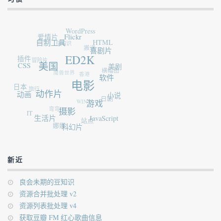
WordPress
爱情片
Flickr
豆知识
自制工具
HTML
搬运
插件
喜剧片
冒险片
ED2K
CSS
美国
魔兽世界
美剧
横幅图
香港
软件
日本
旅行
电影
动画
动作片
小说
WIN7
日剧
弯弯
游戏
IT
摄影
生活片
站点
JavaScript
娜娜
科幻片
新近
良会未期的豆知识
资源合并批处理 v2
资源列表批处理 v4
获取豆瓣 FM 红心歌曲信息