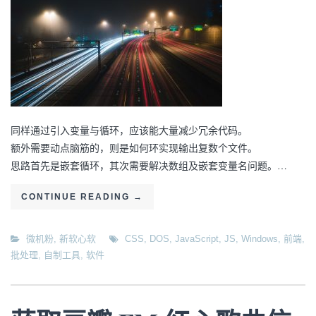
同样通过引入变量与循环，应该能大量减少冗余代码。
额外需要动点脑筋的，则是如何环实现输出复数个文件。
思路首先是嵌套循环，其次需要解决数组及嵌套变量名问题。…
CONTINUE READING
→
微机粉
,
新软心软
CSS
,
DOS
,
JavaScript
,
JS
,
Windows
,
前端
,
批处理
,
自制工具
,
软件