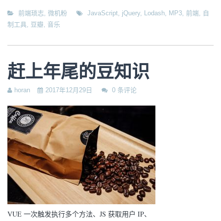
前端琐志
,
微机粉
JavaScript
,
jQuery
,
Lodash
,
MP3
,
前端
,
自
制工具
,
豆瓣
,
音乐
赶上年尾的豆知识
horan
2017年12月29日
0 条评论
VUE 一次触发执行多个方法、JS 获取用户 IP、