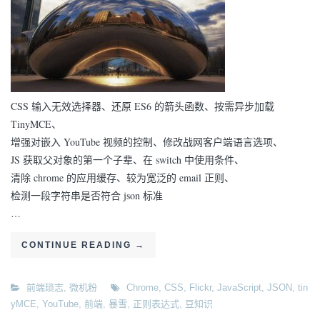
CSS 输入无效选择器、还原 ES6 的箭头函数、按需异步加载
TinyMCE、
增强对嵌入 YouTube 视频的控制、修改战网客户端语言选项、
JS 获取父对象的第一个子辈、在 switch 中使用条件、
清除 chrome 的应用缓存、较为宽泛的 email 正则、
检测一段字符串是否符合 json 标准
…
CONTINUE READING
→
前端琐志
,
微机粉
Chrome
,
CSS
,
Flickr
,
JavaScript
,
JSON
,
tin
yMCE
,
YouTube
,
前端
,
暴雪
,
正则表达式
,
豆知识