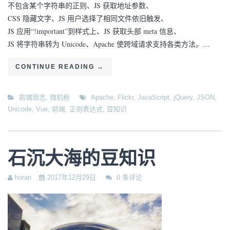
不包含某个字符串的正则、JS 获取地址参数、
CSS 隐藏文字、JS 用户选择了相同文件依旧触发、
JS 应用“!important”到样式上、JS 获取头部 meta 信息、
JS 将字符串转为 Unicode、Apache 使跨域请求支持各类方法。…
CONTINUE READING
→
前端琐志
,
微机粉
Apache
,
Flickr
,
JavaScript
,
jQuery
,
JSON
,
Unicode
,
Vue
,
前端
,
正则表达式
,
豆知识
石沉大海的豆知识
horan
2017年12月29日
0 条评论