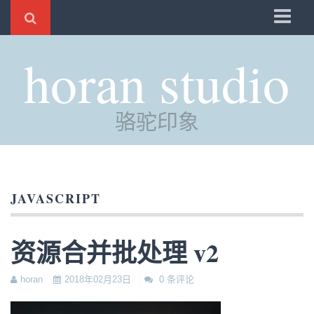
骆驼
horan studio
时光
评分
骆驼印象
自制
电邮
订阅
JAVASCRIPT
管理
资源合并批处理 v2
horan
2018年02月23日
0 条评论