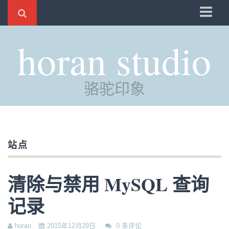
骆驼
horan studio
时光
评分
骆驼印象
自制
电邮
订阅
站点
管理
清除与禁用 MySQL 查询
记录
horan
2015年12月29日
0 条评论