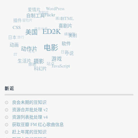
爱情片
WordPress
豆知识
自制工具
Flickr
插件
冒险片
搬运
HTML
CSS
魔兽世界
喜剧片
ED2K
香港
美国
日本
旅行
横幅图
美剧
动画
软件
电影
动作片
WIN7
弯弯
IT
日剧
小说
生活片
游戏
摄影
娜娜
站点
JavaScript
科幻片
新近
良会未期的豆知识
资源合并批处理 v2
资源列表批处理 v4
获取豆瓣 FM 红心歌曲信息
赶上年尾的豆知识