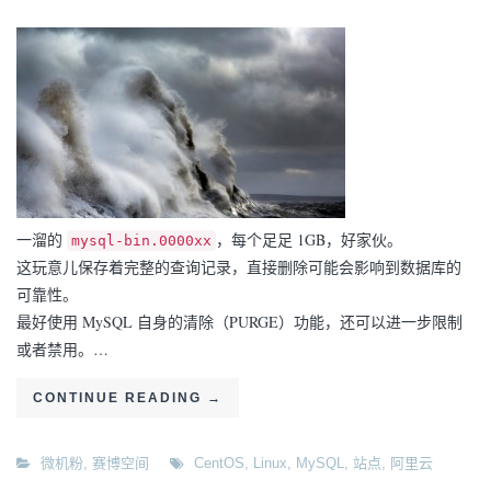
一溜的
，每个足足 1GB，好家伙。
mysql-bin.0000xx
这玩意儿保存着完整的查询记录，直接删除可能会影响到数据库的
可靠性。
最好使用 MySQL 自身的清除（PURGE）功能，还可以进一步限制
或者禁用。…
CONTINUE READING
→
微机粉
,
赛博空间
CentOS
,
Linux
,
MySQL
,
站点
,
阿里云