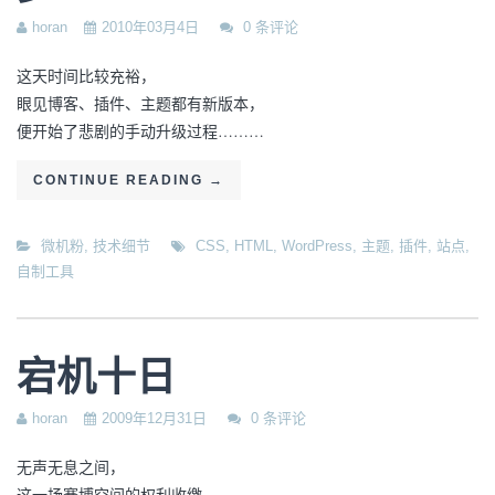
horan
2010年03月4日
0 条评论
这天时间比较充裕，
眼见博客、插件、主题都有新版本，
便开始了悲剧的手动升级过程………
CONTINUE READING
→
微机粉
,
技术细节
CSS
,
HTML
,
WordPress
,
主题
,
插件
,
站点
,
自制工具
宕机十日
horan
2009年12月31日
0 条评论
无声无息之间，
这一场赛博空间的权利收缴，