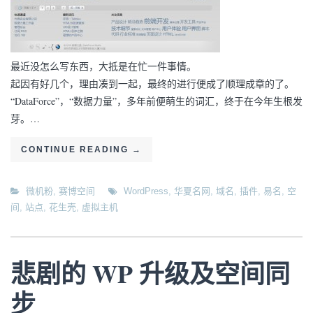
最近没怎么写东西，大抵是在忙一件事情。
起因有好几个，理由凑到一起，最终的进行便成了顺理成章的了。
“DataForce”，“数据力量”，多年前便萌生的词汇，终于在今年生根发
芽。…
CONTINUE READING
→
微机粉
,
赛博空间
WordPress
,
华夏名网
,
域名
,
插件
,
易名
,
空
间
,
站点
,
花生壳
,
虚拟主机
悲剧的 WP 升级及空间同
步