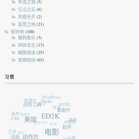
传说之城
(5)
它山之石
(6)
异想天开
(2)
蛮荒之地
(21)
驼铃响
(108)
猫狗鱼乐
(3)
碎碎念念
(15)
糊图胡话
(25)
驼峰航线
(65)
习惯
WordPress
爱情片
Flickr
豆知识
自制工具
HTML
搬运
喜剧片
插件
冒险片
ED2K
CSS
美国
美剧
魔兽世界
横幅图
香港
软件
日本
旅行
电影
动画
动作片