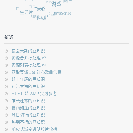
小说
日剧
WIN7
游戏
弯弯
IT
摄影
生活片
JavaScript
站点
娜娜
科幻片
新近
良会未期的豆知识
资源合并批处理 v2
资源列表批处理 v4
获取豆瓣 FM 红心歌曲信息
赶上年尾的豆知识
石沉大海的豆知识
HTML 转 AMP 实践参考
乍暖还寒的豆知识
暴雨如注的豆知识
烈日骑行的豆知识
热到不行的豆知识
响应式渐变透明胶片轮播