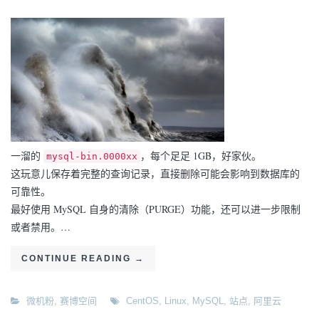
一溜的
，每个足足 1GB，好家伙。
mysql-bin.0000xx
这玩意儿保存着完整的查询记录，直接删除可能会影响到数据库的
可靠性。
最好使用 MySQL 自身的清除（PURGE）功能，还可以进一步限制
或者禁用。…
CONTINUE READING
→
微机粉
,
赛博空间
CentOS
,
Linux
,
MySQL
,
站点
,
阿里云