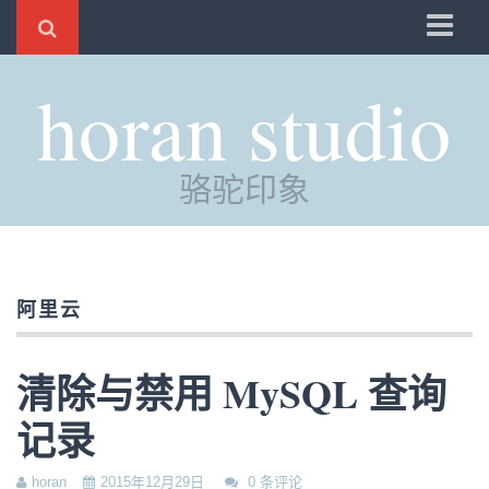
骆驼
horan studio
时光
评分
骆驼印象
自制
电邮
订阅
阿里云
管理
清除与禁用 MySQL 查询
记录
horan
2015年12月29日
0 条评论