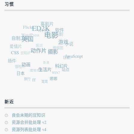
习惯
喜剧片
Flickr
ED2K
HTML
软件
WordPress
美剧
电影
自制工具
美国
游戏
爱情片
搬运
小说
横幅图
豆知识
动作片
CSS
摄影
JavaScript
日剧
插件
香港
动画
冒险片
科幻片
魔兽世界
生活片
站点
WIN7
日本
旅行
娜娜
IT
弯弯
新近
良会未期的豆知识
资源合并批处理 v2
资源列表批处理 v4