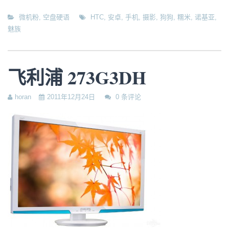
微机粉
,
空盘硬语
HTC
,
安卓
,
手机
,
摄影
,
狗狗
,
糯米
,
诺基亚
,
魅族
飞利浦 273G3DH
horan
2011年12月24日
0 条评论