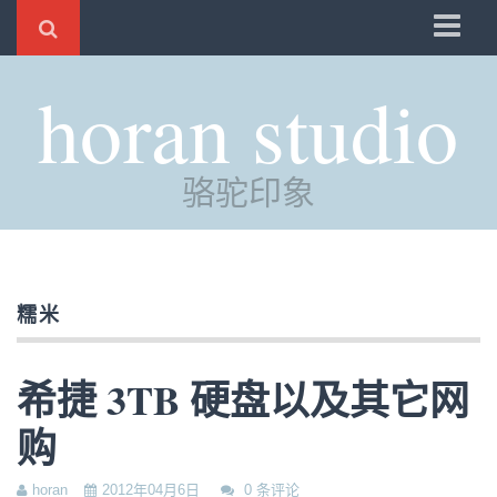
骆驼
horan studio
时光
评分
骆驼印象
自制
电邮
订阅
糯米
管理
希捷 3TB 硬盘以及其它网
购
horan
2012年04月6日
0 条评论