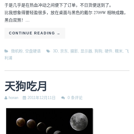
于是几乎是在热血冲动之间便下了订单，不日货便送到了。
比我想象得要轻盈很多，放在桌面与黑色的戴尔 2709W 相映成趣，
黑白双煞！…
CONTINUE READING
→
微机粉
,
空盘硬语
3D
,
京东
,
摄影
,
显示器
,
狗狗
,
硬件
,
糯米
,
飞
利浦
天狗吃月
horan
2011年12月11日
0 条评论