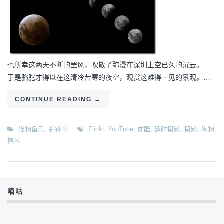
也所幸这两天不断的罡风，吹散了弥漫在深圳上空已久的沉云。
于是骆驼才得以在这清冷苦寒的夜空，观赏这难得一见的景观。…
CONTINUE READING
→
猫狗鱼乐
,
驼铃响
Flickr
,
YouTube
,
优酷
,
延时摄影
,
摄影
,
狗狗
,
糯米
嘀咕