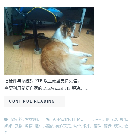
旧硬件与系统对 2TB 以上硬盘支持欠佳，
需要利用希捷自家的 DiscWizard v13 解决。…
CONTINUE READING
→
微机粉
,
空盘硬语
Alienware
,
HTML
,
丁丁
,
主机
,
亚马逊
,
京东
,
娜娜
,
宠物
,
希捷
,
戴尔
,
摄影
,
有趣玩意
,
淘宝
,
狗狗
,
硬件
,
硬盘
,
糯米
,
软
件