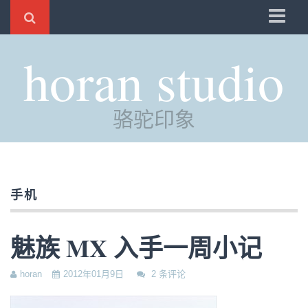
骆驼
horan studio
时光
评分
骆驼印象
自制
电邮
订阅
手机
管理
魅族 MX 入手一周小记
horan
2012年01月9日
2 条评论