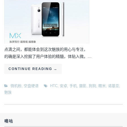
点滴之间，都能体会到这次魅族的用心与专注，
的确是深入挖掘了用户体验的精髓，体贴入微。…
CONTINUE READING
→
微机粉
,
空盘硬语
HTC
,
安卓
,
手机
,
摄影
,
狗狗
,
糯米
,
诺基亚
,
魅族
嘀咕