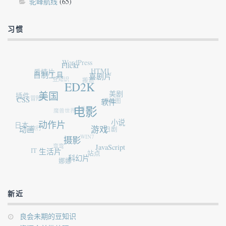
驼峰航线
(65)
习惯
WordPress
Flickr
爱情片
HTML
自制工具
喜剧片
豆知识
搬运
ED2K
插件
美国
美剧
冒险片
CSS
横幅图
软件
香港
魔兽世界
电影
日本
动作片
小说
旅行
动画
游戏
日剧
WIN7
摄影
弯弯
JavaScript
IT
生活片
站点
科幻片
娜娜
新近
良会未期的豆知识