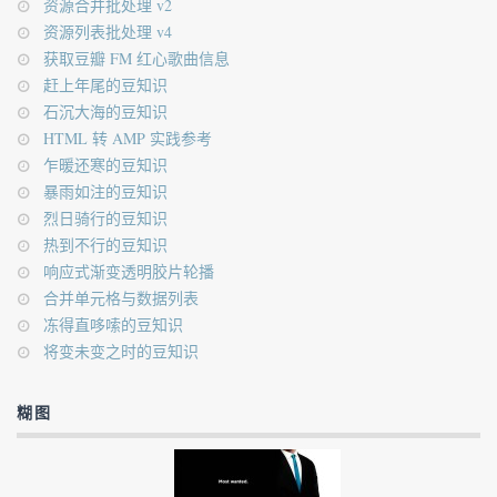
资源合并批处理 v2
资源列表批处理 v4
获取豆瓣 FM 红心歌曲信息
赶上年尾的豆知识
石沉大海的豆知识
HTML 转 AMP 实践参考
乍暖还寒的豆知识
暴雨如注的豆知识
烈日骑行的豆知识
热到不行的豆知识
响应式渐变透明胶片轮播
合并单元格与数据列表
冻得直哆嗦的豆知识
将变未变之时的豆知识
糊图