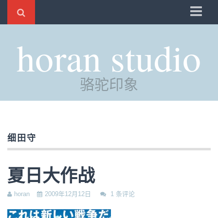
骆驼
horan studio
时光
评分
骆驼印象
自制
电邮
订阅
细田守
管理
夏日大作战
horan
2009年12月12日
1 条评论