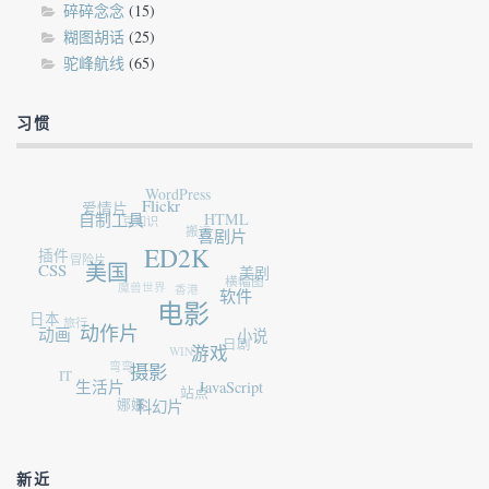
碎碎念念
(15)
糊图胡话
(25)
驼峰航线
(65)
习惯
WordPress
爱情片
Flickr
自制工具
豆知识
HTML
搬运
喜剧片
插件
ED2K
冒险片
CSS
美国
美剧
横幅图
魔兽世界
香港
软件
电影
日本
旅行
动作片
动画
小说
日剧
WIN7
游戏
弯弯
摄影
IT
生活片
JavaScript
站点
娜娜
科幻片
新近