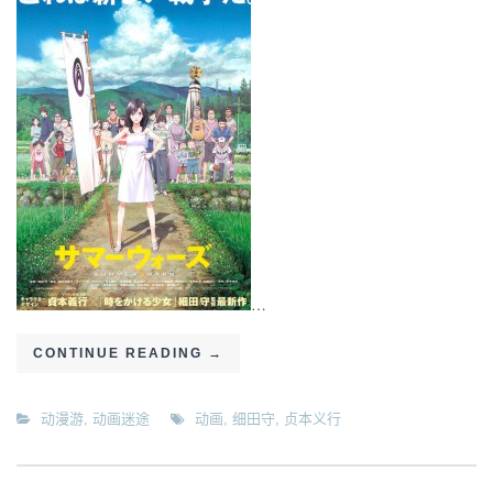
…
CONTINUE READING
→
动漫游
,
动画迷途
动画
,
细田守
,
贞本义行