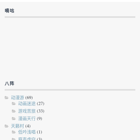
嘀咕
八阵
动漫游
(69)
动画迷途
(27)
游戏苦旅
(33)
漫画天行
(9)
天籁村
(4)
低吟浅唱
(1)
原声虚空
(3)