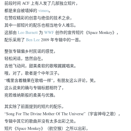
前段时间 ACF 上有人发了几部独立短片，
都是来自被墙掉的
vimeo
。
在赞叹精彩的创意与绝佳的技术之余，
其中一部短片的配乐也相当地令人难忘。
这部由
Leo Burnett
为
WWF
创作的宣传短片《Space Monkey》，
配乐采用了
Ben Lee
2009 年专辑中的一首。
整张专辑偏乡村民谣的感觉，
轻松闲适，悠然自在。
吉他飞动间，甜美柔软的歌喉娓娓唱来。
哦，对了，歌者是个中年汉子。
“嘴里含着糖果在歌唱一样”，有朋友这么评论，笑。
这么说来的确与专辑标题相符了，
宛若维纳斯般的柔美与优雅。
其实除了前面提到的短片的配乐，
“Song For The Divine Mother Of The Universe”（宇宙神母之歌），
专辑中其它的歌曲并没有太多出彩之处。
短片《Space Monkey》（航空猴）之所以出彩，