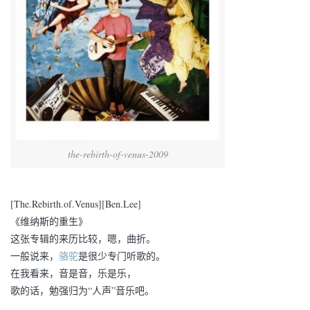
the-rebirth-of-venus-2009
[The.Rebirth.of.Venus][Ben.Lee]
《维纳斯的重生》
这张专辑的来历比较，嗯，曲折。
一般说来，
骆驼
是很少专门听歌的。
在我看来，音是音，乐是乐，
歌的话，勉强归为“人声”音乐吧。