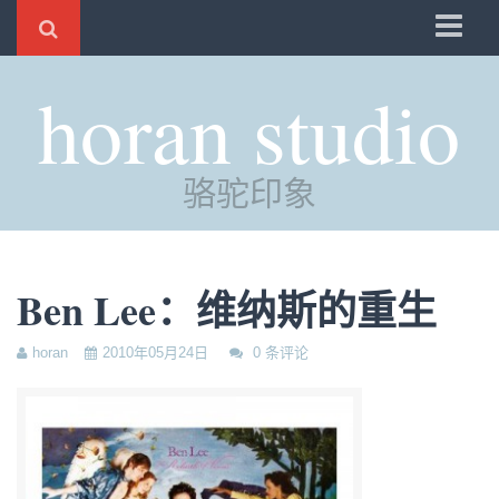
骆驼
horan studio
时光
评分
骆驼印象
自制
电邮
订阅
Ben Lee：维纳斯的重生
管理
horan
2010年05月24日
0 条评论