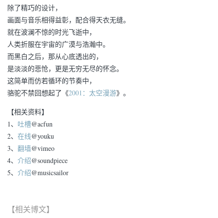
除了精巧的设计，
画面与音乐相得益彰，配合得天衣无缝。
就在波澜不惊的时光飞逝中，
人类折服在宇宙的广漠与浩瀚中。
而黑白之后，那从心底透出的，
是淡淡的悲怆，更是无穷无尽的怀念。
这简单而仿若循环的节奏中，
骆驼不禁回想起了《
2001：太空漫游
》。
【相关资料】
1、
吐槽
@acfun
2、
在线
@youku
3、
翻墙
@vimeo
4、
介绍
@soundpiece
5、
介绍
@musicsailor
【相关博文】