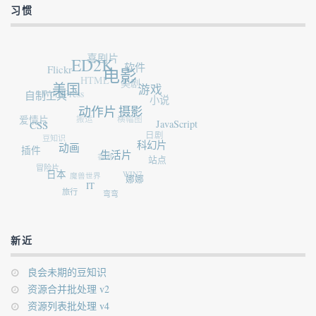
习惯
喜剧片
ED2K
Flickr
软件
电影
HTML
美剧
美国
WordPress
游戏
自制工具
小说
动作片
摄影
搬运
爱情片
横幅图
CSS
JavaScript
豆知识
日剧
插件
科幻片
动画
香港
生活片
站点
冒险片
魔兽世界
WIN7
日本
娜娜
IT
旅行
弯弯
新近
良会未期的豆知识
资源合并批处理 v2
资源列表批处理 v4