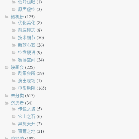
低吟浅唱
(1)
原声虚空
(3)
微机粉
(125)
优化美化
(8)
前端琐志
(8)
技术细节
(50)
新软心软
(26)
空盘硬语
(9)
赛博空间
(24)
映画会
(225)
剧集会所
(59)
演出现场
(1)
电影后院
(165)
未分类
(617)
沉思者
(34)
传说之城
(5)
它山之石
(6)
异想天开
(2)
蛮荒之地
(21)
驼铃响
(108)