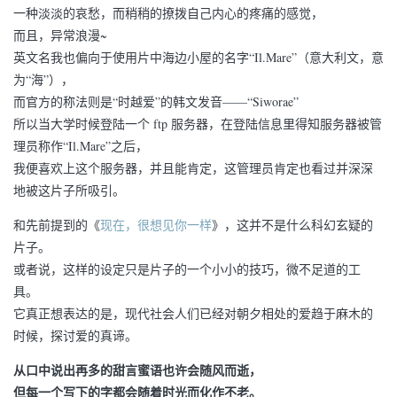
一种淡淡的哀愁，而稍稍的撩拨自己内心的疼痛的感觉，
而且，异常浪漫~
英文名我也偏向于使用片中海边小屋的名字“Il.Mare”（意大利文，意
为“海”），
而官方的称法则是“时越爱”的韩文发音——“Siworae”
所以当大学时候登陆一个 ftp 服务器，在登陆信息里得知服务器被管
理员称作“Il.Mare”之后，
我便喜欢上这个服务器，并且能肯定，这管理员肯定也看过并深深
地被这片子所吸引。
和先前提到的《
现在，很想见你一样
》，这并不是什么科幻玄疑的
片子。
或者说，这样的设定只是片子的一个小小的技巧，微不足道的工
具。
它真正想表达的是，现代社会人们已经对朝夕相处的爱趋于麻木的
时候，探讨爱的真谛。
从口中说出再多的甜言蜜语也许会随风而逝，
但每一个写下的字都会随着时光而化作不老。