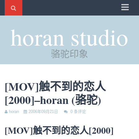
骆驼
horan studio
时光
评分
骆驼印象
自制
电邮
订阅
[MOV]触不到的恋人
管理
[2000]–horan (骆驼)
horan
2006年09月21日
0 条评论
[MOV]触不到的恋人[2000]