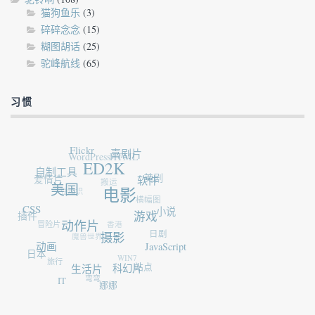
猫狗鱼乐
(3)
碎碎念念
(15)
糊图胡话
(25)
驼峰航线
(65)
习惯
Flickr
WordPress
HTML
喜剧片
自制工具
爱情片
ED2K
搬运
豆知识
美剧
美国
软件
电影
横幅图
CSS
插件
冒险片
香港
小说
游戏
魔兽世界
动作片
日剧
动画
日本
摄影
旅行
JavaScript
WIN7
生活片
站点
弯弯
科幻片
IT
娜娜