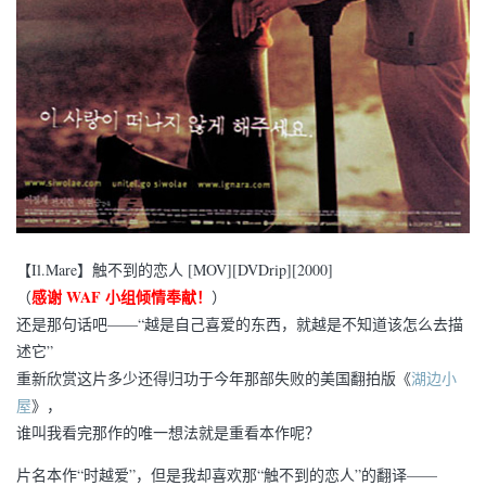
【Il.Mare】触不到的恋人 [MOV][DVDrip][2000]
感谢 WAF 小组倾情奉献！
（
）
还是那句话吧——“越是自己喜爱的东西，就越是不知道该怎么去描
述它”
重新欣赏这片多少还得归功于今年那部失败的美国翻拍版《
湖边小
屋
》，
谁叫我看完那作的唯一想法就是重看本作呢？
片名本作“时越爱”，但是我却喜欢那“触不到的恋人”的翻译——