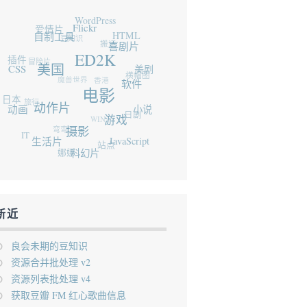
WordPress
爱情片
Flickr
豆知识
自制工具
HTML
搬运
喜剧片
插件
冒险片
ED2K
CSS
美国
魔兽世界
美剧
横幅图
香港
软件
日本
旅行
电影
动画
动作片
小说
WIN7
日剧
弯弯
游戏
IT
摄影
生活片
JavaScript
站点
娜娜
科幻片
新近
良会未期的豆知识
资源合并批处理 v2
资源列表批处理 v4
获取豆瓣 FM 红心歌曲信息