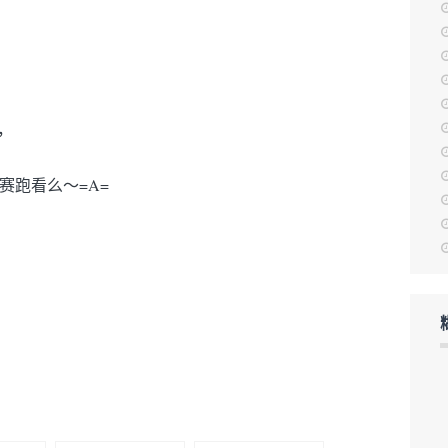
，
赛跑看么～=A=