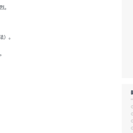
烈。
法）。
。