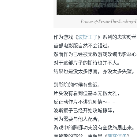
Prince-of-Persia-The-Sands-of-
作为游戏《
波斯王子
》系列的忠实粉丝
首部电影版自然不会错过。
然而作为已经被无数游戏改编电影恶心
对于这部片子的期待也并不大。
结果也是没太多惊喜，亦没太多失望。
到影院的时候有些迟，
片头没有看到但基本无伤大雅，
反正动作片不讲究剧情～=_=
波斯猴子已经开始攻城掠阵，
因为需要与他人配合，
游戏中的腾挪功夫没有全数施展出来。
而致敬的部分，更像是《
刺客信条
》，