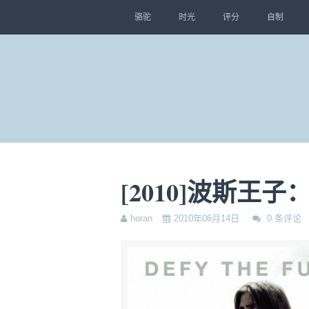
骆驼
时光
评分
自制
[2010]波斯王
horan
2010年06月14日
0 条评论