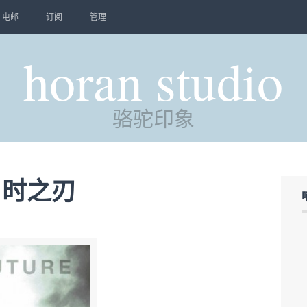
电邮
订阅
管理
horan studio
骆驼印象
子：时之刃