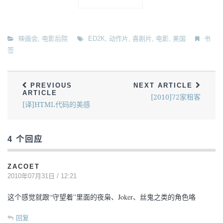
映画会
,
电影后院
ED2K
,
动作片
,
喜剧片
,
电影
,
美国
书
签
PREVIOUS
NEXT ARTICLE
ARTICLE
[2010]72家租客
[译]HTML代码的美感
4 个回应
ZACOET
2010年07月31日 / 12:21
这个感觉就跟“守望着”里面的夜枭、Joker、丝鬼之类的角色咯
回复