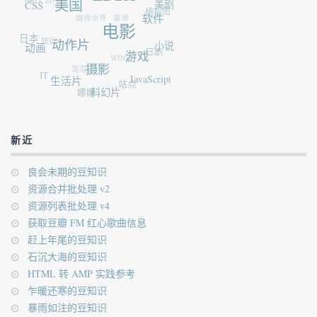
ED2K
CSS
美国
魔兽世界
美剧
横幅图
香港
软件
日本
旅行
电影
动画
动作片
小说
WIN7
日剧
弯弯
游戏
IT
摄影
生活片
JavaScript
站点
娜娜
科幻片
新近
良会未期的豆知识
资源合并批处理 v2
资源列表批处理 v4
获取豆瓣 FM 红心歌曲信息
赶上年尾的豆知识
石沉大海的豆知识
HTML 转 AMP 实践参考
乍暖还寒的豆知识
暴雨如注的豆知识