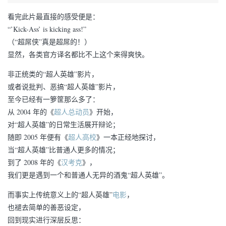
看完此片最直接的感受便是：
“’Kick-Ass’ is kicking ass!”
（“超屌侠”真是超屌的！）
显然，各类官方译名都比不上这个来得爽快。
非正统类的“超人英雄”影片，
或者说批判、恶搞“超人英雄”影片，
至今已经有一箩筐那么多了：
从 2004 年的《
超人总动员
》开始，
对“超人英雄”的日常生活展开辩论；
随即 2005 年便有《
超人高校
》一本正经地探讨，
当“超人英雄”比普通人更多的情况；
到了 2008 年的《
汉考克
》，
我们更是遇到一个和普通人无异的酒鬼“超人英雄”。
而事实上传统意义上的“超人英雄”
电影
，
也褪去简单的善恶设定，
回到现实进行深层反思：