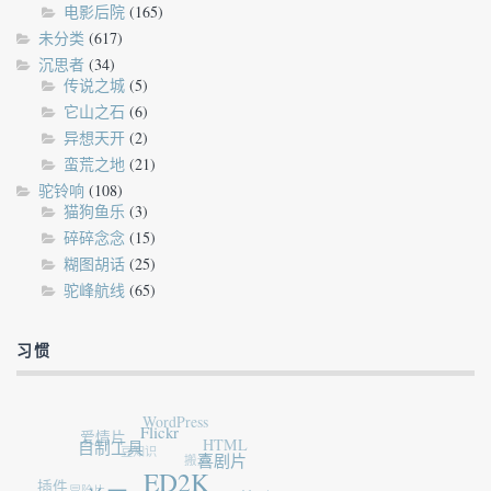
电影后院
(165)
未分类
(617)
沉思者
(34)
传说之城
(5)
它山之石
(6)
异想天开
(2)
蛮荒之地
(21)
驼铃响
(108)
猫狗鱼乐
(3)
碎碎念念
(15)
糊图胡话
(25)
驼峰航线
(65)
习惯
WordPress
爱情片
Flickr
豆知识
自制工具
HTML
搬运
喜剧片
插件
冒险片