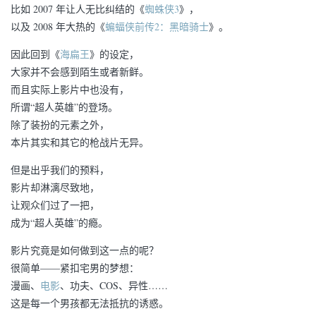
比如 2007 年让人无比纠结的《
蜘蛛侠3
》，
以及 2008 年大热的《
蝙蝠侠前传2：黑暗骑士
》。
因此回到《
海扁王
》的设定，
大家并不会感到陌生或者新鲜。
而且实际上影片中也没有，
所谓“超人英雄”的登场。
除了装扮的元素之外，
本片其实和其它的枪战片无异。
但是出乎我们的预料，
影片却淋漓尽致地，
让观众们过了一把，
成为“超人英雄”的瘾。
影片究竟是如何做到这一点的呢？
很简单——紧扣宅男的梦想：
漫画、
电影
、功夫、COS、异性……
这是每一个男孩都无法抵抗的诱惑。