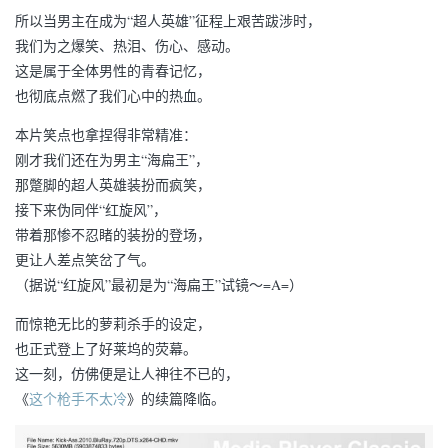
所以当男主在成为“超人英雄”征程上艰苦跋涉时，
我们为之爆笑、热泪、伤心、感动。
这是属于全体男性的青春记忆，
也彻底点燃了我们心中的热血。
本片笑点也拿捏得非常精准：
刚才我们还在为男主“海扁王”，
那蹩脚的超人英雄装扮而疯笑，
接下来伪同伴“红旋风”，
带着那惨不忍睹的装扮的登场，
更让人差点笑岔了气。
（据说“红旋风”最初是为“海扁王”试镜～=A=）
而惊艳无比的萝莉杀手的设定，
也正式登上了好莱坞的荧幕。
这一刻，仿佛便是让人神往不已的，
《
这个枪手不太冷
》的续篇降临。