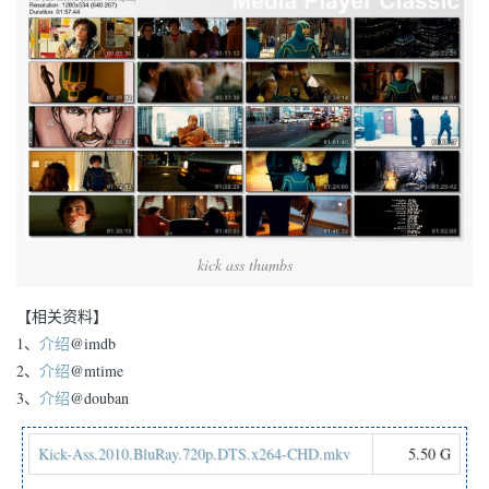
kick ass thumbs
【相关资料】
1、
介绍
@imdb
2、
介绍
@mtime
3、
介绍
@douban
Kick-Ass.2010.BluRay.720p.DTS.x264-CHD.mkv
5.50 G