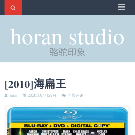
骆驼
horan studio
时光
评分
骆驼印象
自制
电邮
订阅
[2010]海扁王
管理
horan
2010年07月29日
4 条评论