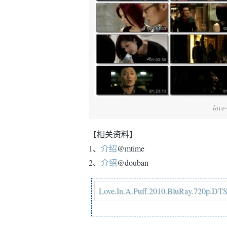
love
【相关资料】
1、
介绍
@mtime
2、
介绍
@douban
Love.In.A.Puff.2010.BluRay.720p.D