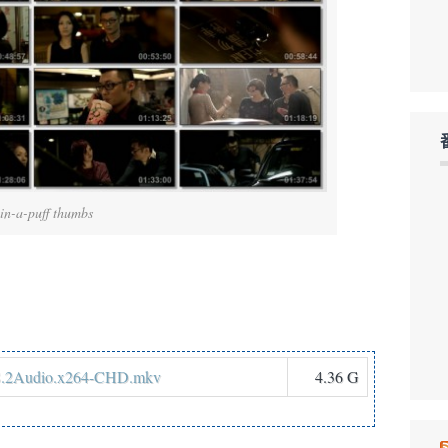
-in-a-puff thumbs
TS.2Audio.x264-CHD.mkv
4.36 G