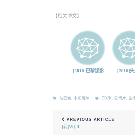
【相关博文】
[2010]巴黎谍影
[2010]
映画会
,
电影后院
ED2K
,
爱情片
,
生
PREVIOUS ARTICLE
[转]W和L