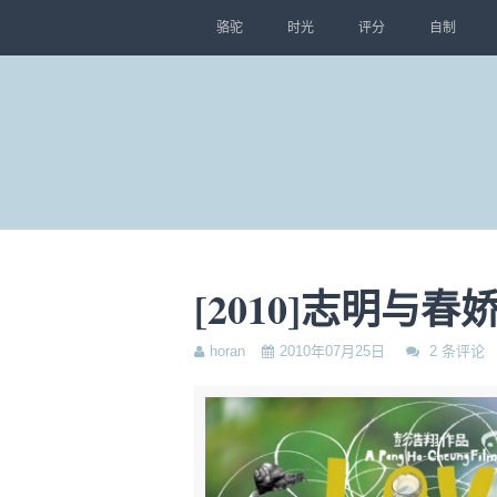
骆驼
时光
评分
自制
[2010]志明与春
horan
2010年07月25日
2 条评论