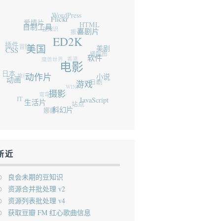
WordPress
爱情片
Flickr
豆知识
自制工具
HTML
搬运
插件
喜剧片
冒险片
ED2K
CSS
美国
魔兽世界
美剧
横幅图
香港
软件
日本
旅行
电影
动画
动作片
小说
WIN7
日剧
弯弯
游戏
IT
摄影
生活片
站点
JavaScript
娜娜
科幻片
新近
良会未期的豆知识
资源合并批处理 v2
资源列表批处理 v4
获取豆瓣 FM 红心歌曲信息