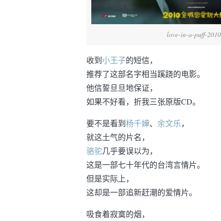
love-in-a-puff-2010
收到
小王子
的短信，
推荐了这部名字相当蹊跷的电影。
他信誓旦旦地保证，
如果不好看，折我三张原版CD。
要不是看到
杨千嬅
、
余文乐
，
就这土气的片名，
骆驼
几乎要误以为，
这是一部七十年代的台湾言情片。
但是实际上，
这却是一部追新赶潮的爱情片。
吸食着寂寞的烟，