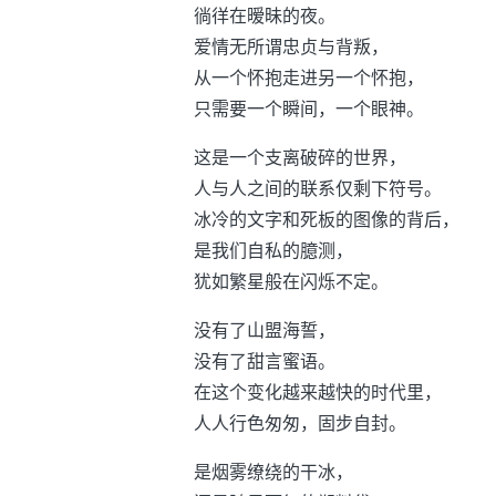
徜徉在暧昧的夜。
爱情无所谓忠贞与背叛，
从一个怀抱走进另一个怀抱，
只需要一个瞬间，一个眼神。
这是一个支离破碎的世界，
人与人之间的联系仅剩下符号。
冰冷的文字和死板的图像的背后，
是我们自私的臆测，
犹如繁星般在闪烁不定。
没有了山盟海誓，
没有了甜言蜜语。
在这个变化越来越快的时代里，
人人行色匆匆，固步自封。
是烟雾缭绕的干冰，