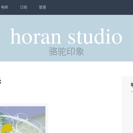
电邮
订阅
管理
horan studio
骆驼印象
娇