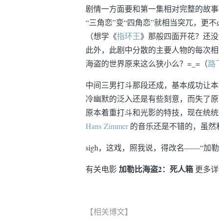
剧情一方面要和第一集相对完整的故事
“三角恋”变“四角恋”就相当突兀，更
（想学《
指环王
》那般四面开花？还没
此外，此剧中分散的主要人物的每次相
海盗的世界原来这么狭小么？=_=（
路
中间三男打斗那段还成，基本成功让本
冷幽默的泛入还是有些刻意，而失了原
原本着重打斗和光影的特技，现在统统
Hans Zimmer
的音乐还是不错的，虽然
sigh，这戏，照我说，得改名——“加
加勒比海盗2：死人箱
有关电影
更多详
【相关博文】