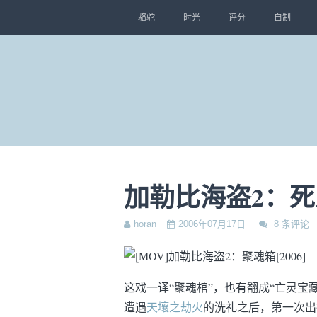
骆驼
时光
评分
自制
加勒比海盗2：
horan
2006年07月17日
8 条评论
这戏一译“聚魂棺”，也有翻成“亡灵宝
遭遇
天壤之劫火
的洗礼之后，第一次出