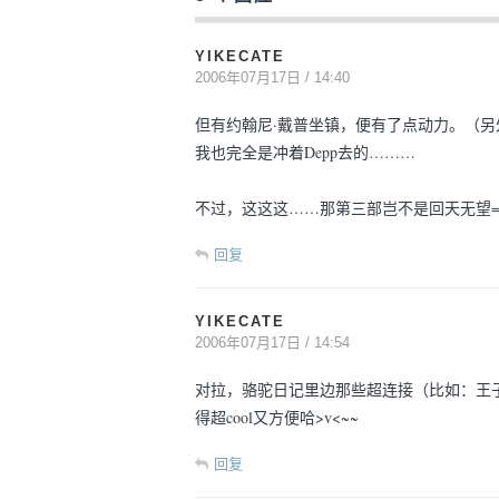
YIKECATE
2006年07月17日 / 14:40
但有约翰尼·戴普坐镇，便有了点动力。（另
我也完全是冲着Depp去的………
不过，这这这……那第三部岂不是回天无望= =|
回复
YIKECATE
2006年07月17日 / 14:54
对拉，骆驼日记里边那些超连接（比如：王
得超cool又方便哈>v<~~
回复