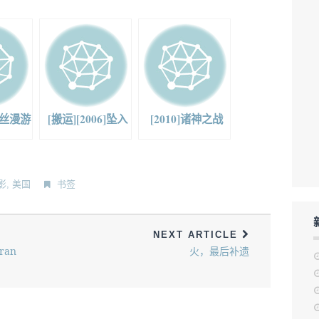
爱丽丝漫游
[搬运][2006]坠入
[2010]诸神之战
影
,
美国
书签
NEXT ARTICLE
ran
火，最后补遗