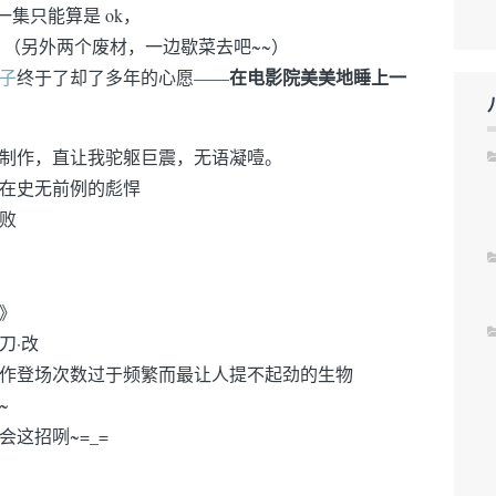
集只能算是 ok，
（另外两个废材，一边歇菜去吧~~）
在电影院美美地睡上一
子
终于了却了多年的心愿——
制作，直让我驼躯巨震，无语凝噎。
在史无前例的彪悍
败
》
刀·改
作登场次数过于频繁而最让人提不起劲的生物
~
会这招咧~=_=