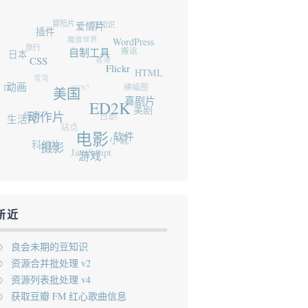
冒险片
豆知识
爱情片
插件
魔兽世界
旅行
WordPress
日本
搬运
香港
自制工具
CSS
弯弯
Flickr
IT
HTML
WIN7
动画
横幅图
美国
娜娜
喜剧片
ED2K
生活片
日剧
美剧
动作片
站点
科幻片
小说
电影
软件
摄影
JavaScript
游戏
新近
良会未期的豆知识
资源合并批处理 v2
资源列表批处理 v4
获取豆瓣 FM 红心歌曲信息