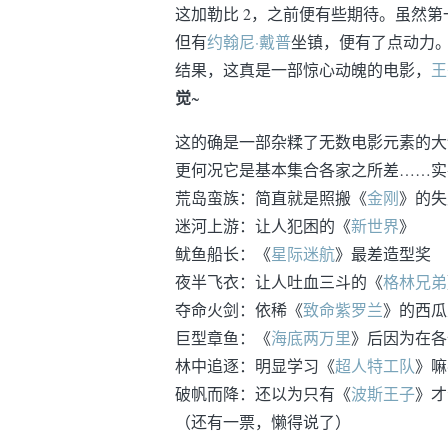
这加勒比 2，之前便有些期待。虽然第一
但有
约翰尼·戴普
坐镇，便有了点动力。
结果，这真是一部惊心动魄的电影，
王
觉
~
这的确是一部杂糅了无数电影元素的大
更何况它是基本集合各家之所差……实
荒岛蛮族：简直就是照搬《
金刚
》的失
迷河上游：让人犯困的《
新世界
》
鱿鱼船长：《
星际迷航
》最差造型奖
夜半飞衣：让人吐血三斗的《
格林兄弟
夺命火剑：依稀《
致命紫罗兰
》的西瓜
巨型章鱼：《
海底两万里
》后因为在各
林中追逐：明显学习《
超人特工队
》嘛
破帆而降：还以为只有《
波斯王子
》才
（还有一票，懒得说了）