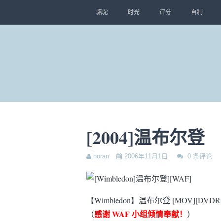
骆驼
时光
评分
自制
[2004]温布尔登
horan
2006年11月1日
0 条评论
【Wimbledon】温布尔登 [MOV][DVDRip]
感谢 WAF 小组倾情奉献！
（
）