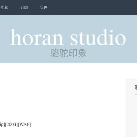
电邮
订阅
管理
horan studio
骆驼印象
[2004][WAF]