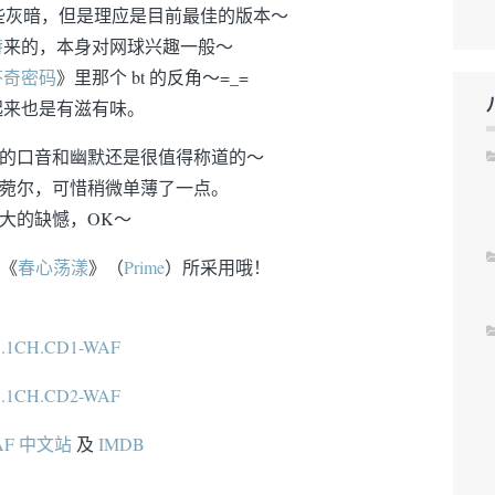
些灰暗，但是理应是目前最佳的版本～
特
来的，本身对网球兴趣一般～
芬奇密码
》里那个 bt 的反角～=_=
起来也是有滋有味。
的口音和幽默还是很值得称道的～
菀尔，可惜稍微单薄了一点。
大的缺憾，OK～
影《
春心荡漾
》（
Prime
）所采用哦！
AF 中文站
及
IMDB