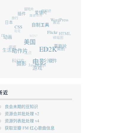
冒险片
豆知识
插件
爱情片
魔兽世界
旅行
日本
WordPress
搬运
香港
自制工具
CSS
弯弯
IT
WIN7
Flickr
HTML
动画
横幅图
美国
娜娜
生活片
日剧
喜剧片
美剧
ED2K
站点
动作片
科幻片
小说
电影
软件
摄影
JavaScript
游戏
新近
良会未期的豆知识
资源合并批处理 v2
资源列表批处理 v4
获取豆瓣 FM 红心歌曲信息