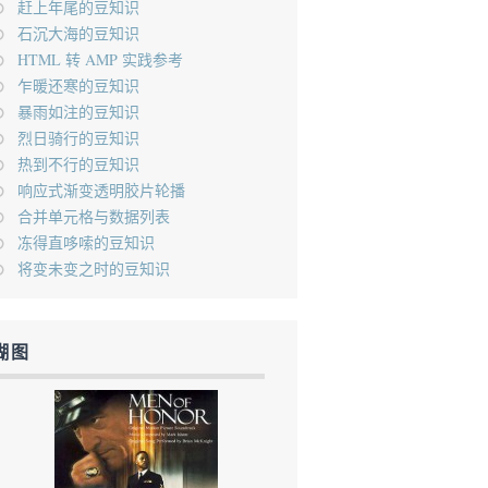
赶上年尾的豆知识
石沉大海的豆知识
HTML 转 AMP 实践参考
乍暖还寒的豆知识
暴雨如注的豆知识
烈日骑行的豆知识
热到不行的豆知识
响应式渐变透明胶片轮播
合并单元格与数据列表
冻得直哆嗦的豆知识
将变未变之时的豆知识
糊图