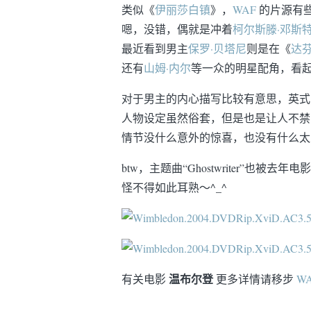
类似《
伊丽莎白镇
》，
WAF
的片源有
嗯，没错，偶就是冲着
柯尔斯滕·邓斯
最近看到男主
保罗·贝塔尼
则是在《
达
还有
山姆·内尔
等一众的明星配角，看
对于男主的内心描写比较有意思，英式
人物设定虽然俗套，但是也是让人不禁
情节没什么意外的惊喜，也没有什么太
btw，主题曲“Ghostwriter”也被去年电
怪不得如此耳熟～^_^
温布尔登
有关电影
更多详情请移步
W