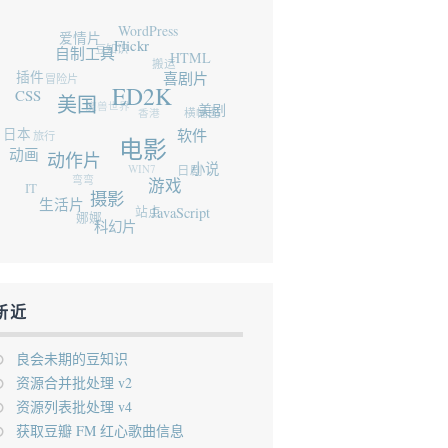
WordPress
爱情片
豆知识
Flickr
自制工具
HTML
搬运
插件
冒险片
喜剧片
CSS
魔兽世界
ED2K
美国
香港
横幅图
美剧
日本
旅行
软件
动画
电影
动作片
WIN7
弯弯
日剧
小说
IT
游戏
生活片
摄影
站点
娜娜
JavaScript
科幻片
新近
良会未期的豆知识
资源合并批处理 v2
资源列表批处理 v4
获取豆瓣 FM 红心歌曲信息