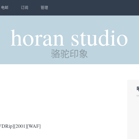
电邮
订阅
管理
horan studio
骆驼印象
Rip][2001][WAF]