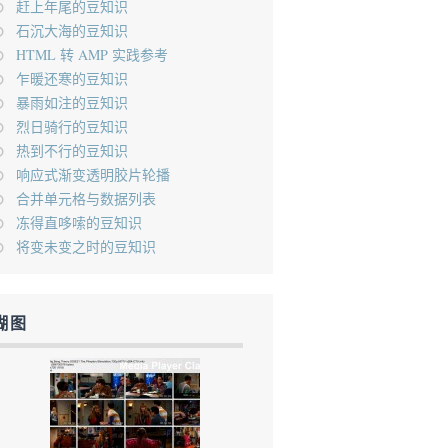
赶上年尾的豆知识
石沉大海的豆知识
HTML 转 AMP 实践参考
乍暖还寒的豆知识
暴雨如注的豆知识
烈日骑行的豆知识
热到不行的豆知识
响应式渐变透明胶片轮播
合并单元格与数据列表
冻得直哆嗦的豆知识
将变未变之时的豆知识
糊图