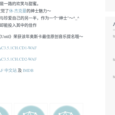
是一路的欢笑与甜蜜。
发觉了
休·杰克曼
的绅士魅力～
珍爱自己的另一半，作为一个“绅士”～^_^
却能投入其中的佳作
《Until》荣获该年奥斯卡最佳原创音乐提名哦～
AF 中文站
及
IMDB