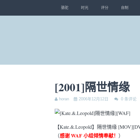
骆驼
时光
评分
自制
[2001]隔世情缘
horan
2006年12月12日
0 条评论
【Kate.&.Leopold】隔世情缘 [MOV][DVD
感谢 WAF 小组倾情奉献！
（
）