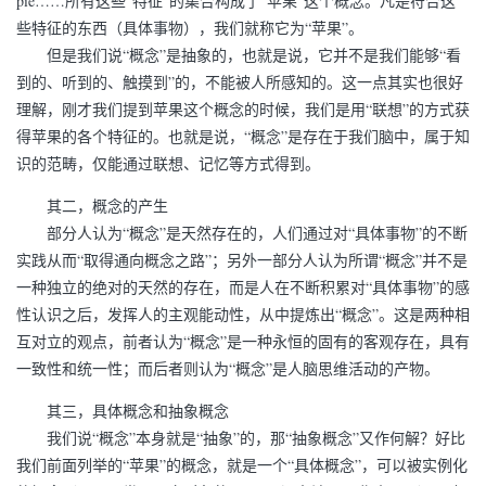
pie……所有这些“特征”的集合构成了“苹果”这个概念。凡是符合这
些特征的东西（具体事物），我们就称它为“苹果”。
但是我们说“概念”是抽象的，也就是说，它并不是我们能够“看
到的、听到的、触摸到”的，不能被人所感知的。这一点其实也很好
理解，刚才我们提到苹果这个概念的时候，我们是用“联想”的方式获
得苹果的各个特征的。也就是说，“概念”是存在于我们脑中，属于知
识的范畴，仅能通过联想、记忆等方式得到。
其二，概念的产生
部分人认为“概念”是天然存在的，人们通过对“具体事物”的不断
实践从而“取得通向概念之路”；另外一部分人认为所谓“概念”并不是
一种独立的绝对的天然的存在，而是人在不断积累对“具体事物”的感
性认识之后，发挥人的主观能动性，从中提炼出“概念”。这是两种相
互对立的观点，前者认为“概念”是一种永恒的固有的客观存在，具有
一致性和统一性；而后者则认为“概念”是人脑思维活动的产物。
其三，具体概念和抽象概念
我们说“概念”本身就是“抽象”的，那“抽象概念”又作何解？好比
我们前面列举的“苹果”的概念，就是一个“具体概念”，可以被实例化