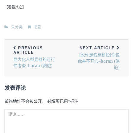
【看看其它】
未分类
书签
PREVIOUS
NEXT ARTICLE
ARTICLE
[也许是假想桥段]你说
巨大化人型兵器的可行
你并不开心–horan (骆
性考查–horan (骆驼)
驼)
发表评论
邮箱地址不会被公开。
必填项已用
*
标注