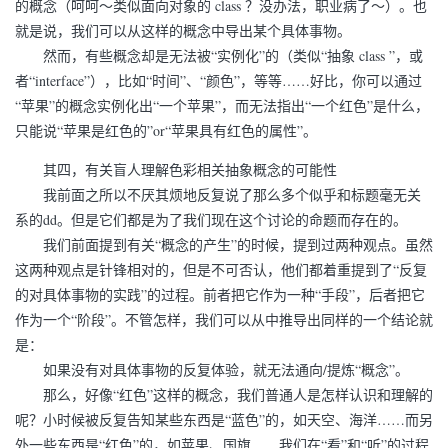
的概念（呵呵～类似面向对象的 class ？没办法，职业病了～）。也
就是说，我们可以从这样的概念中导出某个具体事物。
然而，有些概念却是无法被“实例化”的（类似“抽象 class ”，或
者“interface”），比如“时间”、“颜色”，等等……好比，你可以通过
“苹果”的概念实例化出“一个苹果”，而无法指出“一个红色”是什么，
只能说“苹果是红色的”or“苹果具有红色的属性”。
其四，有关盲人理解色彩相关抽象概念的可能性
我前面之所以不厌其烦地反复说了那么多个似乎和标题毫无关
系的dd。但是它们都是为了我们现在这个讨论的命题而存在的。
我们前面提到有关“概念的产生”的时候，提到过两种观点。虽然
这两种观点是针锋相对的，但是不可否认，他们都着重提到了“反复
的对具体事物的实践”的过程。前者把它作为一种“手段”，后者把它
作为一个“阶段”。不管怎样，我们可以从中推导出同样的一个结论就
是：
如果没有对具体事物的反复体验，就无法通向/提炼“概念”。
那么，好像“红色”这样的概念，我们普通人是怎样认识和理解的
呢？小时候被反复告知某些东西是“蓝色”的，如天空、海洋……而另
外一些东西是“红色”的，如苹果、国旗……我们在“看”和“听”的过程