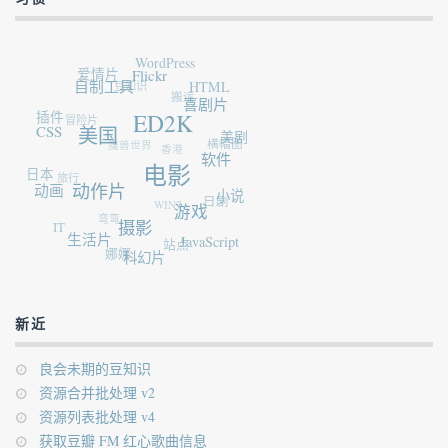
WordPress
爱情片
Flickr
豆知识
自制工具
HTML
搬运
插件
喜剧片
冒险片
ED2K
CSS
美国
魔兽世界
美剧
横幅图
香港
软件
日本
旅行
电影
动画
动作片
小说
WIN7
日剧
弯弯
游戏
IT
摄影
生活片
站点
JavaScript
娜娜
科幻片
新近
良会未期的豆知识
资源合并批处理 v2
资源列表批处理 v4
获取豆瓣 FM 红心歌曲信息