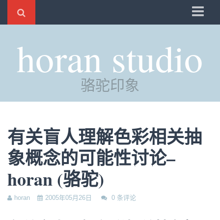
骆驼
horan studio
时光
评分
骆驼印象
自制
电邮
订阅
有关盲人理解色彩相关抽
管理
象概念的可能性讨论–
horan (骆驼)
horan
2005年05月26日
0 条评论