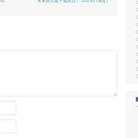
an
未来是否属于偏执狂？–horan (骆驼)