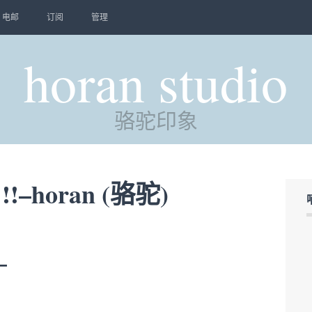
电邮
订阅
管理
horan studio
骆驼印象
–horan (骆驼)
–