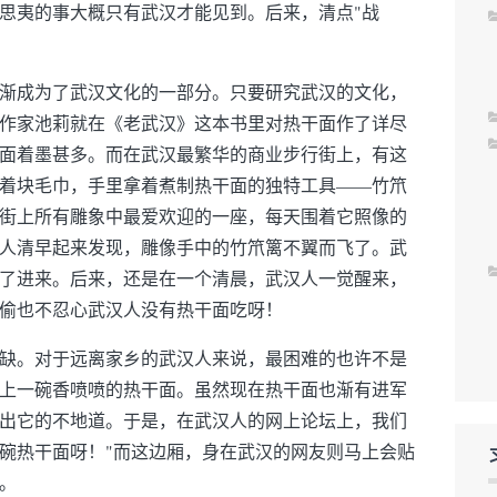
思夷的事大概只有武汉才能见到。后来，清点"战
！
渐成为了武汉文化的一部分。只要研究武汉的文化，
作家池莉就在《老武汉》这本书里对热干面作了详尽
面着墨甚多。而在武汉最繁华的商业步行街上，有这
着块毛巾，手里拿着煮制热干面的独特工具——竹笊
街上所有雕象中最爱欢迎的一座，每天围着它照像的
人清早起来发现，雕像手中的竹笊篱不翼而飞了。武
了进来。后来，还是在一个清晨，武汉人一觉醒来，
偷也不忍心武汉人没有热干面吃呀！
缺。对于远离家乡的武汉人来说，最困难的也许不是
上一碗香喷喷的热干面。虽然现在热干面也渐有进军
出它的不地道。于是，在武汉人的网上论坛上，我们
碗热干面呀！"而这边厢，身在武汉的网友则马上会贴
。