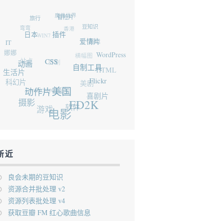
魔兽世界
旅行
冒险片
弯弯
香港
豆知识
WIN7
日本
插件
搬运
IT
爱情片
娜娜
横幅图
WordPress
站点
日剧
CSS
动画
HTML
自制工具
生活片
科幻片
美剧
Flickr
JavaScript
小说
美国
动作片
喜剧片
摄影
ED2K
软件
游戏
电影
新近
良会未期的豆知识
资源合并批处理 v2
资源列表批处理 v4
获取豆瓣 FM 红心歌曲信息