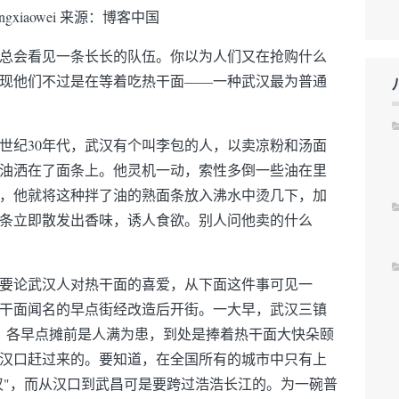
ngxiaowei 来源：博客中国
总会看见一条长长的队伍。你以为人们又在抢购什么
现他们不过是在等着吃热干面——一种武汉最为普通
世纪30年代，武汉有个叫李包的人，以卖凉粉和汤面
油洒在了面条上。他灵机一动，索性多倒一些油在里
，他就将这种拌了油的熟面条放入沸水中烫几下，加
条立即散发出香味，诱人食欲。别人问他卖的什么
要论武汉人对热干面的喜爱，从下面这件事可见一
干面闻名的早点街经改造后开街。一大早，武汉三镇
巷，各早点摊前是人满为患，到处是捧着热干面大快朵颐
汉口赶过来的。要知道，在全国所有的城市中只有上
汉"，而从汉口到武昌可是要跨过浩浩长江的。为一碗普