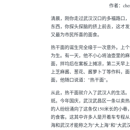
作者：che
清晨，刚你走过武汉汉口的多福路口，
东西，你探头探脑的挤上前去，这才发
又最为市民所喜的面食。
热干面的诞生完全缘于一次意外。上个
为生。有一天，他不小心将油壶里的麻
面，拌均后在案板上摊凉，第二天早上
上芝麻酱、葱花、酱萝卜丁等作料，面
面，他随口说道："热干面"。
从此，热干面就介入了武汉人的生活。
斑。今年国庆，武汉武昌区一条以卖热
的人纷纷涌向了这条仅150米长的小
的食客。这其中许多人是开着车专程从
海和武汉才能称之为"大上海"和"大武