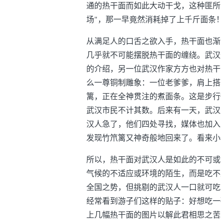
通的热干面而如此大动干戈，这种匪所
场"，那一早竟然消耗掉了上千斤面条
从满足人的口舌之欲入手，热干面也渐
几乎就不可能摆脱热干面的缠绕。武汉
的介绍，另一位武汉作家方方也对热干
么一尊铜制雕象：一位老爹爹，肩上搭
篱，正在全神贯注的煮面条。这是步行
武汉市民不计其数。后来有一天，武汉
汉人急了，他们四处寻找，媒体也加入
发现竹笊篱又神奇般地回来了。看来小
所以，热干面对武汉人是如此的不可或
气候的不适应或环境的陌生，而是吃不
全国之势，但挑剔的武汉人一口就可吃
经常看到游子们这样的贴子：好想吃一
上几幅热干面的图片以解此君相思之苦