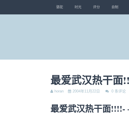
骆驼
时光
评分
自制
最爱武汉热干面!!!!
horan
2004年11月22日
0 条评论
最爱武汉热干面!!!!- 