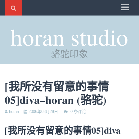
骆驼
horan studio
时光
评分
骆驼印象
自制
电邮
订阅
[我所没有留意的事情
管理
05]diva–horan (骆驼)
horan
2006年03月29日
0 条评论
[我所没有留意的事情05]diva