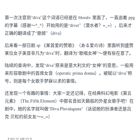
第一次注意到“diva”这个词语已经是在 blood+ 里面了，一直追着 ppg
的字幕（感谢～^_^）开始用的是“diver”（潜水者？=_=），后来才
正确的翻译成了“歌姬”（diva）
后来看一部日剧 sp 《某首爱的赞歌》（ある爱の诗）里面听到盛赞
某位女子美音非凡为“diva”时，翻译为“歌唱女神”～便有些在意了。
陆续的查询中，发现“diva”原来是意大利文的“女神”的意思，一般用
来形容歌剧中的首席女音（operatic prima donna）。被赋以“diva”称
号，则是每个女歌手梦寐以求的事情。
还发现一个有趣的事情：大家一定还记得，在经典科幻电影《第五
元素》（The.Fifth.Element）中那名音如天籁般的外星女歌手吧！在
剧中，她的名字就叫做“Diva.Plavalaguna“（话说她的扮演者还是吕
克·贝松的前女友～=_=）