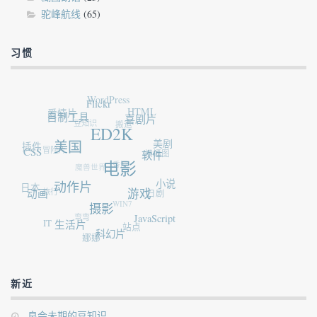
驼峰航线
(65)
习惯
WordPress
Flickr
爱情片
HTML
自制工具
豆知识
喜剧片
搬运
ED2K
插件
美国
美剧
冒险片
CSS
横幅图
软件
香港
魔兽世界
电影
日本
动作片
小说
旅行
动画
日剧
游戏
WIN7
摄影
弯弯
IT
JavaScript
生活片
站点
科幻片
娜娜
新近
良会未期的豆知识