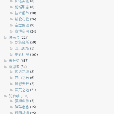
优化美化
(8)
前端琐志
(8)
技术细节
(50)
新软心软
(26)
空盘硬语
(9)
赛博空间
(24)
映画会
(225)
剧集会所
(59)
演出现场
(1)
电影后院
(165)
未分类
(617)
沉思者
(34)
传说之城
(5)
它山之石
(6)
异想天开
(2)
蛮荒之地
(21)
驼铃响
(108)
猫狗鱼乐
(3)
碎碎念念
(15)
糊图胡话
(25)