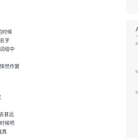
的时候
名字
词组中
悻然作罢
义
去甚远
时候吧
纯真