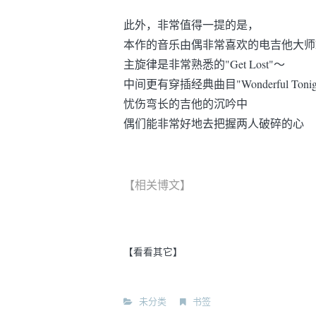
此外，非常值得一提的是，
本作的音乐由偶非常喜欢的电吉他大师Eric 
主旋律是非常熟悉的"Get Lost"～
中间更有穿插经典曲目"Wonderful Tonig
忧伤弯长的吉他的沉吟中
偶们能非常好地去把握两人破碎的心
【相关博文】
【看看其它】
未分类
书签