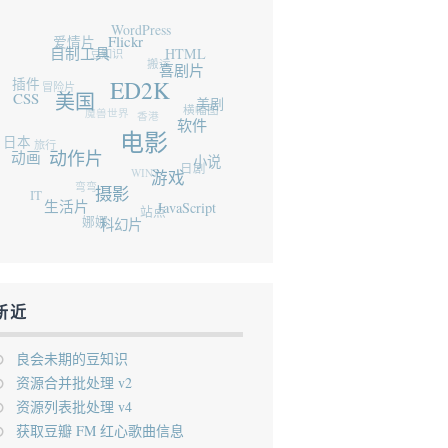
WordPress
爱情片
Flickr
豆知识
自制工具
HTML
搬运
插件
冒险片
喜剧片
ED2K
CSS
美国
魔兽世界
美剧
香港
横幅图
日本
旅行
软件
电影
动画
动作片
WIN7
小说
日剧
弯弯
IT
游戏
摄影
生活片
站点
JavaScript
娜娜
科幻片
新近
良会未期的豆知识
资源合并批处理 v2
资源列表批处理 v4
获取豆瓣 FM 红心歌曲信息