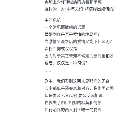
再加上少许神经质的执着和单纯
这样的一对"中年夫妇"将演绎出如何
中年危机
一个常见而敏感的话题
婚姻到底是否是爱情的坟墓呢？
当激情平淡之后的爱情又剩下什么呢？
责任？抑或仅仅是
因为对于其它未知不确定而感到害怕才
或者，仅仅是一种习惯？
……
剧中，我们看到这两人是那样的无奈
心中都似乎还眷恋着对方，临到面对面
却是要么无言以对 要么反唇相讥
在丧失了四目相对的默契和情愫
如行陌路的两人剩下唯一的羁绊