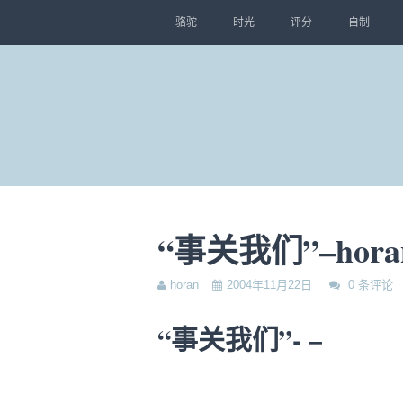
骆驼
时光
评分
自制
“事关我们”–hora
horan
2004年11月22日
0 条评论
“事关我们”- –