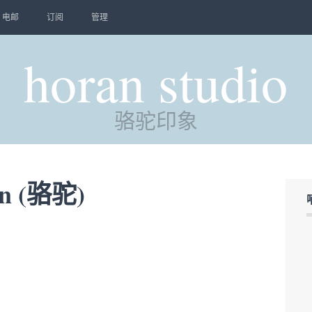
电邮
订阅
管理
horan studio
骆驼印象
n (骆驼)