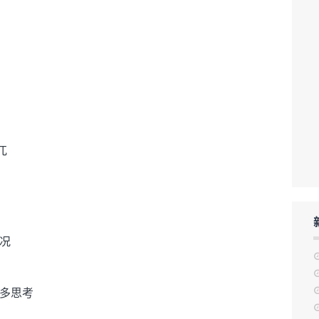
兀
况
多思考