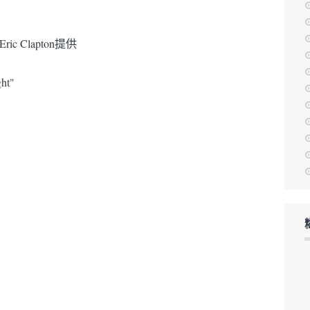
Clapton提供
ht"