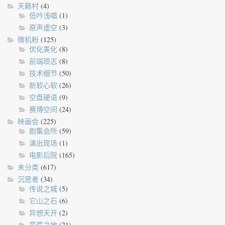
天籁村
(4)
低吟浅唱
(1)
原声虚空
(3)
微机粉
(125)
优化美化
(8)
前端琐志
(8)
技术细节
(50)
新软心软
(26)
空盘硬语
(9)
赛博空间
(24)
映画会
(225)
剧集会所
(59)
演出现场
(1)
电影后院
(165)
未分类
(617)
沉思者
(34)
传说之城
(5)
它山之石
(6)
异想天开
(2)
蛮荒之地
(21)