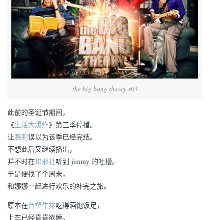
the big bang theory s03
此前的圣诞节期间，
《
生活大爆炸
》第三季停播。
让
骆驼
误以为该季已经完结。
不想此后又继续播出，
并不时在
和邪社
听到 jimmy 的吐槽。
于是便找了个周末，
和娜娜一起进行欢乐的补完之旅。
原本在
台塑牛排
吃得酒饱饭足，
上车已经昏昏欲睡。