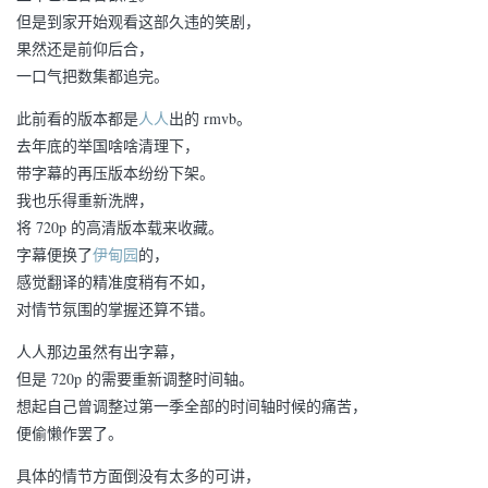
但是到家开始观看这部久违的笑剧，
果然还是前仰后合，
一口气把数集都追完。
此前看的版本都是
人人
出的 rmvb。
去年底的举国啥啥清理下，
带字幕的再压版本纷纷下架。
我也乐得重新洗牌，
将 720p 的高清版本载来收藏。
字幕便换了
伊甸园
的，
感觉翻译的精准度稍有不如，
对情节氛围的掌握还算不错。
人人那边虽然有出字幕，
但是 720p 的需要重新调整时间轴。
想起自己曾调整过第一季全部的时间轴时候的痛苦，
便偷懒作罢了。
具体的情节方面倒没有太多的可讲，