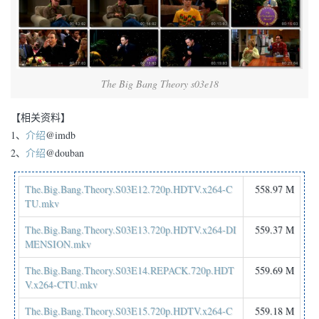
The Big Bang Theory s03e18
【相关资料】
1、
介绍
@imdb
2、
介绍
@douban
The.Big.Bang.Theory.S03E12.720p.HDTV.x264-C
558.97 M
TU.mkv
The.Big.Bang.Theory.S03E13.720p.HDTV.x264-DI
559.37 M
MENSION.mkv
The.Big.Bang.Theory.S03E14.REPACK.720p.HDT
559.69 M
V.x264-CTU.mkv
The.Big.Bang.Theory.S03E15.720p.HDTV.x264-C
559.18 M