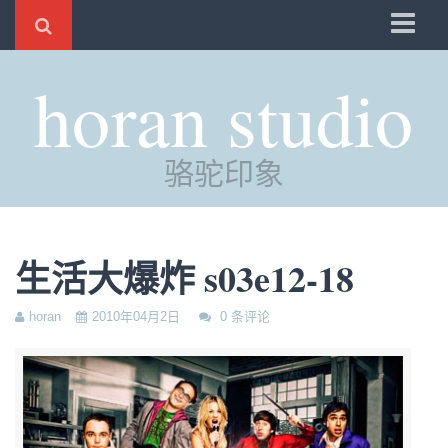
骆驼
horan studio
时光
评分
骆驼印象
自制
电邮
订阅
生活大爆炸 s03e12-18
管理
horan
2010年04月2日
0 条评论