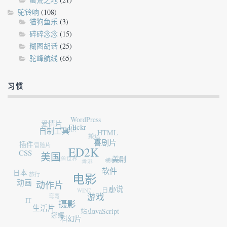
驼铃响
(108)
猫狗鱼乐
(3)
碎碎念念
(15)
糊图胡话
(25)
驼峰航线
(65)
习惯
爱情片
WordPress
豆知识
自制工具
Flickr
插件
冒险片
搬运
HTML
CSS
魔兽世界
喜剧片
ED2K
香港
美国
日本
旅行
横幅图
美剧
动画
软件
电影
动作片
WIN7
弯弯
IT
日剧
小说
生活片
游戏
摄影
娜娜
站点
JavaScript
科幻片