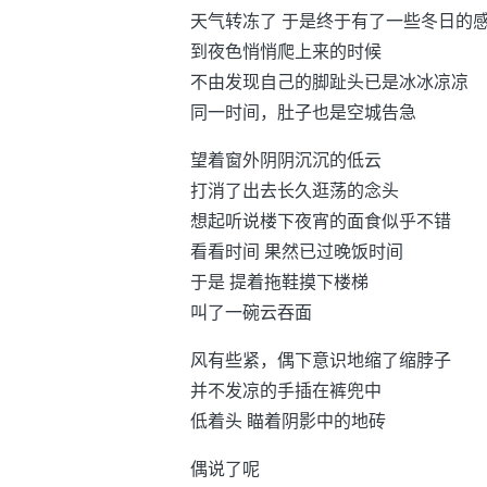
天气转冻了 于是终于有了一些冬日的
到夜色悄悄爬上来的时候
不由发现自己的脚趾头已是冰冰凉凉
同一时间，肚子也是空城告急
望着窗外阴阴沉沉的低云
打消了出去长久逛荡的念头
想起听说楼下夜宵的面食似乎不错
看看时间 果然已过晚饭时间
于是 提着拖鞋摸下楼梯
叫了一碗云吞面
风有些紧，偶下意识地缩了缩脖子
并不发凉的手插在裤兜中
低着头 瞄着阴影中的地砖
偶说了呢