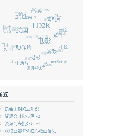
WordPress
爱情片
Flickr
自制工具
豆知识
HTML
搬运
喜剧片
插件
ED2K
冒险片
CSS
美国
美剧
横幅图
魔兽世界
香港
软件
电影
日本
旅行
动作片
动画
小说
日剧
WIN7
游戏
弯弯
摄影
IT
生活片
JavaScript
站点
娜娜
科幻片
新近
良会未期的豆知识
资源合并批处理 v2
资源列表批处理 v4
获取豆瓣 FM 红心歌曲信息