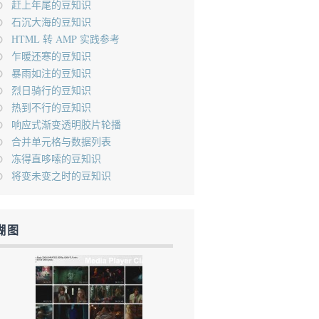
赶上年尾的豆知识
石沉大海的豆知识
HTML 转 AMP 实践参考
乍暖还寒的豆知识
暴雨如注的豆知识
烈日骑行的豆知识
热到不行的豆知识
响应式渐变透明胶片轮播
合并单元格与数据列表
冻得直哆嗦的豆知识
将变未变之时的豆知识
糊图