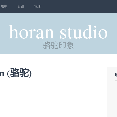
电邮
订阅
管理
horan studio
骆驼印象
 (骆驼)