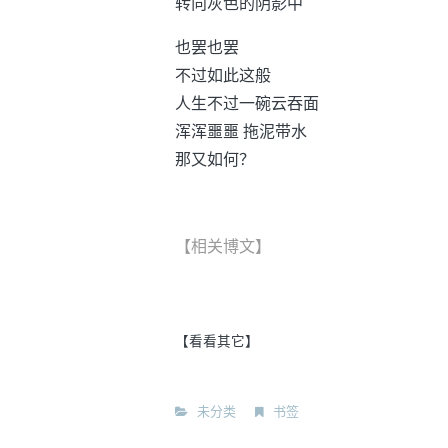
转向灰色的阴影中
也罢也罢
不过如此这般
人生不过一碗云吞面
浑浑噩噩 拖泥带水
那又如何？
【相关博文】
【看看其它】
未分类
书签