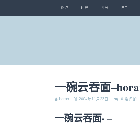
骆驼
时光
评分
自制
一碗云吞面–horan
horan
2004年11月23日
0 条评论
一碗云吞面- –