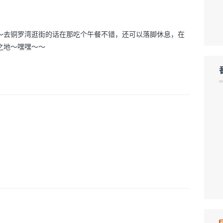
～去铜罗湾逛街的话在那吃个午餐不错，还可以落脚休息，在
之地～嘿嘿～～