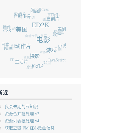
WordPress
爱情片
Flickr
自制工具
豆知识
HTML
搬运
喜剧片
插件
冒险片
ED2K
CSS
美国
美剧
魔兽世界
横幅图
香港
软件
电影
日本
旅行
动画
动作片
小说
日剧
WIN7
游戏
弯弯
IT
摄影
生活片
JavaScript
站点
娜娜
科幻片
新近
良会未期的豆知识
资源合并批处理 v2
资源列表批处理 v4
获取豆瓣 FM 红心歌曲信息