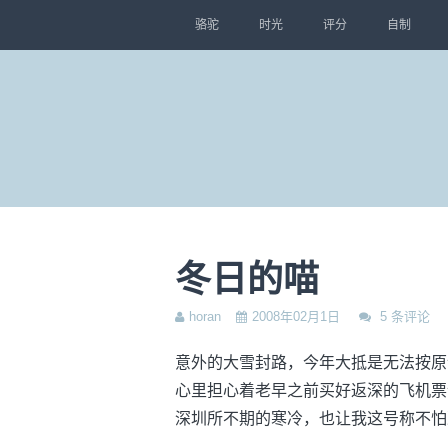
骆驼
时光
评分
自制
冬日的喵
horan
2008年02月1日
5 条评论
意外的大雪封路，今年大抵是无法按原
心里担心着老早之前买好返深的飞机票
深圳所不期的寒冷，也让我这号称不怕