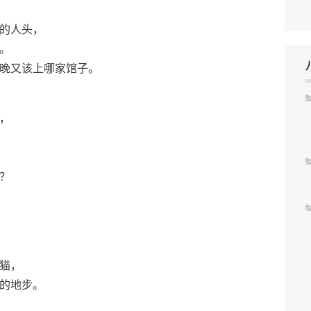
的人头，
。
晚又该上哪家馆子。
，
？
猫，
的地步。