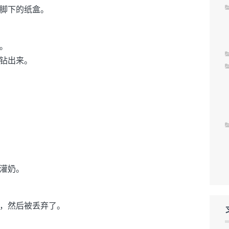
脚下的纸盒。
。
钻出来。
灌奶。
，然后被丢弃了。