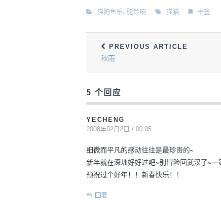
猫狗鱼乐
,
驼铃响
猫猫
书签
PREVIOUS ARTICLE
秋雨
5 个回应
YECHENG
2008年02月2日 / 00:05
细微而平凡的感动往往是最珍贵的~
新年就在深圳好好过吧~别冒险回武汉了~一
预祝过个好年！！新春快乐！！
回复