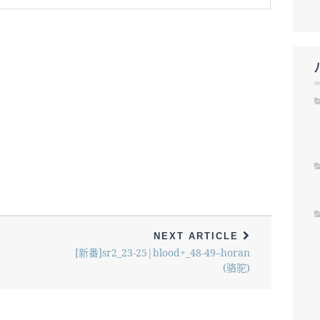
NEXT ARTICLE
[新番]sr2_23-25|blood+_48-49–horan
(骆驼)