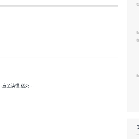
直至读懂,遂死…