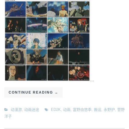
…
CONTINUE READING
→
动漫游
,
动画迷途
ED2K
,
动画
,
富野由悠季
,
搬运
,
永野护
,
菅野
洋子