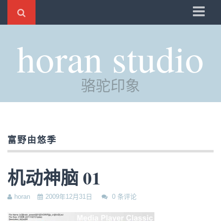
骆驼
horan studio
时光
评分
骆驼印象
自制
电邮
订阅
富野由悠季
管理
机动神脑 01
horan
2009年12月31日
0 条评论