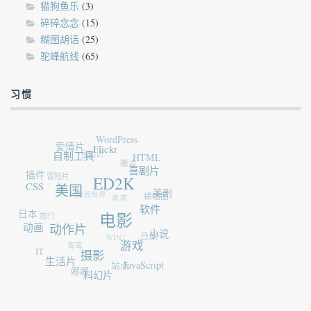
猫狗鱼乐
(3)
碎碎念念
(15)
糊图胡话
(25)
驼峰航线
(65)
习惯
WordPress
爱情片
Flickr
豆知识
自制工具
HTML
搬运
插件
喜剧片
冒险片
ED2K
CSS
美国
魔兽世界
美剧
香港
横幅图
日本
软件
旅行
电影
动画
动作片
小说
WIN7
日剧
弯弯
游戏
IT
摄影
生活片
站点
JavaScript
娜娜
科幻片