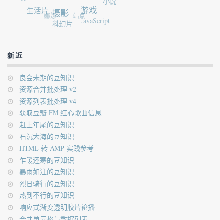
小说
生活片
游戏
摄影
娜娜
站点
JavaScript
科幻片
新近
良会未期的豆知识
资源合并批处理 v2
资源列表批处理 v4
获取豆瓣 FM 红心歌曲信息
赶上年尾的豆知识
石沉大海的豆知识
HTML 转 AMP 实践参考
乍暖还寒的豆知识
暴雨如注的豆知识
烈日骑行的豆知识
热到不行的豆知识
响应式渐变透明胶片轮播
合并单元格与数据列表