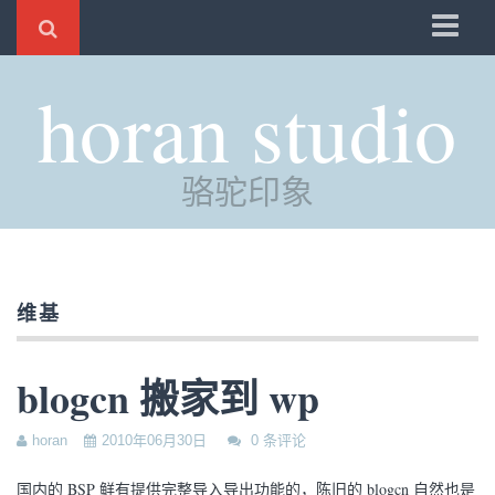
骆驼
horan studio
时光
评分
骆驼印象
自制
电邮
订阅
维基
管理
blogcn 搬家到 wp
horan
2010年06月30日
0 条评论
国内的 BSP 鲜有提供完整导入导出功能的，陈旧的 blogcn 自然也是