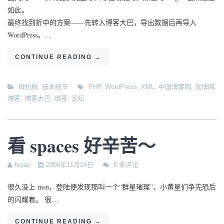
如此。
最终找到折中的方案——先转入博客大巴，导出数据后再导入
WordPress。…
CONTINUE READING
→
微机粉
,
技术细节
PHP
,
WordPress
,
XML
,
中国博客网
,
优博网
,
博客
,
博客大巴
,
维基
,
论坛
看 spaces 好辛苦～
horan
2006年11月24日
5 条评论
很久没上 msn，登陆便发现那叫一个“群星璀璨”，小黄星们争先恐后
的闪耀着。 很…
CONTINUE READING
→