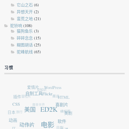
它山之石
(6)
异想天开
(2)
蛮荒之地
(21)
驼铃响
(108)
猫狗鱼乐
(3)
碎碎念念
(15)
糊图胡话
(25)
驼峰航线
(65)
习惯
爱情片
WordPress
豆知识
自制工具
Flickr
冒险片
插件
搬运
HTML
CSS
魔兽世界
喜剧片
ED2K
香港
美国
旅行
日本
横幅图
美剧
动画
软件
电影
WIN7
动作片
弯弯
IT
日剧