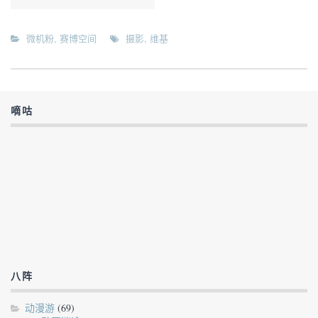
微机粉
,
赛博空间
摄影
,
维基
嘀咕
八阵
动漫游
(69)