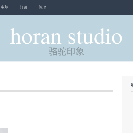
电邮
订阅
管理
horan studio
骆驼印象