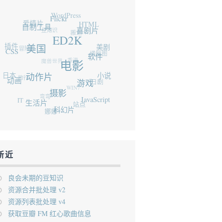
WordPress
Flickr
爱情片
自制工具
HTML
豆知识
搬运
喜剧片
ED2K
插件
冒险片
CSS
美国
美剧
横幅图
魔兽世界
香港
软件
电影
日本
旅行
动作片
动画
小说
日剧
WIN7
游戏
弯弯
摄影
IT
生活片
JavaScript
站点
娜娜
科幻片
新近
良会未期的豆知识
资源合并批处理 v2
资源列表批处理 v4
获取豆瓣 FM 红心歌曲信息