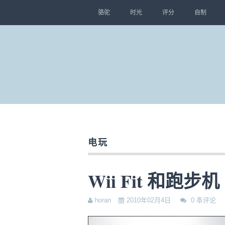
骆驼
时光
评分
自制
电玩
Wii Fit 和跑步机
horan
2010年02月4日
0 条评论