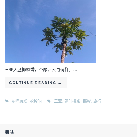
三亚天蓝椰飘香，不愿归去再徜徉。…
CONTINUE READING
→
驼峰航线
,
驼铃响
三亚
,
延时摄影
,
摄影
,
旅行
嘀咕