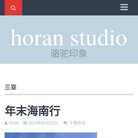
骆驼
horan studio
时光
评分
骆驼印象
自制
电邮
订阅
三亚
管理
年末海南行
horan
2012年01月10日
0 条评论