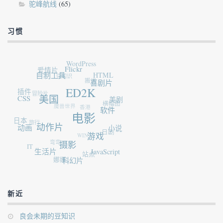
驼峰航线
(65)
习惯
WordPress
爱情片
Flickr
自制工具
豆知识
HTML
搬运
喜剧片
插件
ED2K
冒险片
CSS
美国
美剧
横幅图
魔兽世界
香港
软件
电影
日本
旅行
动画
动作片
小说
日剧
WIN7
游戏
弯弯
IT
摄影
生活片
JavaScript
站点
娜娜
科幻片
新近
良会未期的豆知识