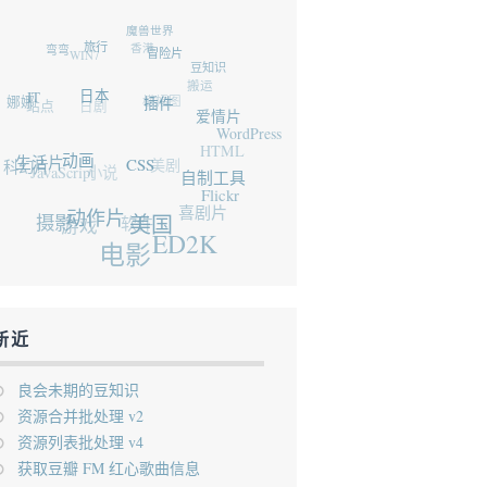
魔兽世界
香港
WIN7
弯弯
旅行
冒险片
豆知识
搬运
横幅图
日剧
娜娜
站点
IT
日本
插件
爱情片
WordPress
HTML
美剧
小说
JavaScript
科幻片
生活片
动画
CSS
自制工具
Flickr
喜剧片
软件
游戏
动作片
摄影
美国
ED2K
电影
新近
良会未期的豆知识
资源合并批处理 v2
资源列表批处理 v4
获取豆瓣 FM 红心歌曲信息