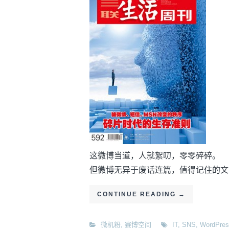
这微博当道，人就絮叨，零零碎碎。
但微博无异于废话连篇，值得记住的文
CONTINUE READING
→
微机粉
,
赛博空间
IT
,
SNS
,
WordPres