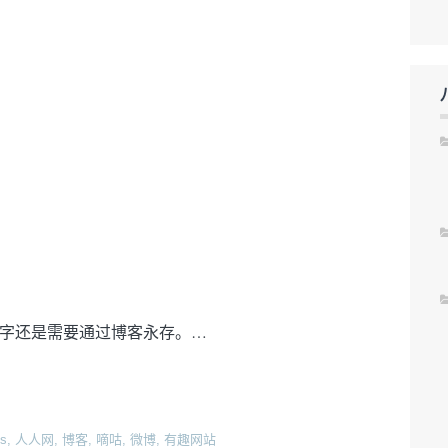
字还是需要通过博客永存。…
s
,
人人网
,
博客
,
嘀咕
,
微博
,
有趣网站