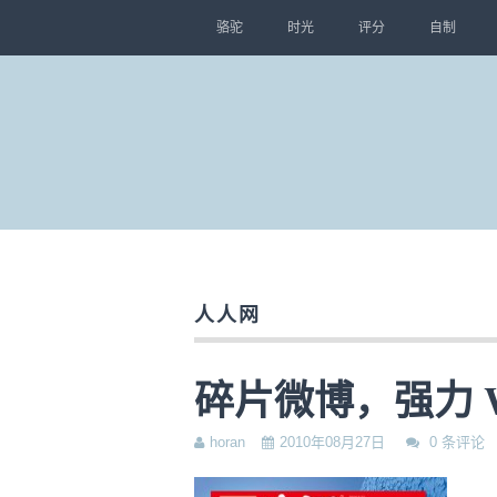
骆驼
时光
评分
自制
人人网
碎片微博，强力 
horan
2010年08月27日
0 条评论