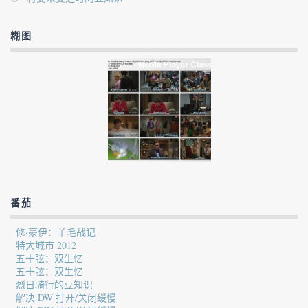
糊图
番茄
修·豪伊：羊毛战记
特大城市 2012
五十弦：双生忆
五十弦：双生忆
烈日骑行的豆知识
解决 DW 打开/关闭缓慢