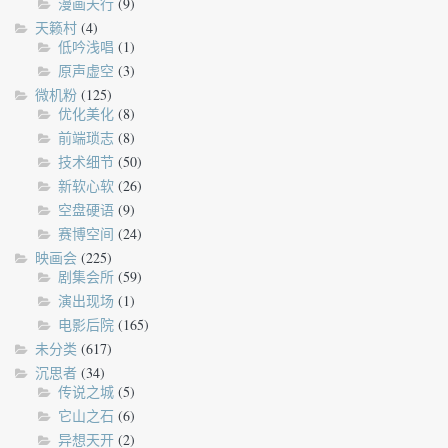
漫画天行
(9)
天籁村
(4)
低吟浅唱
(1)
原声虚空
(3)
微机粉
(125)
优化美化
(8)
前端琐志
(8)
技术细节
(50)
新软心软
(26)
空盘硬语
(9)
赛博空间
(24)
映画会
(225)
剧集会所
(59)
演出现场
(1)
电影后院
(165)
未分类
(617)
沉思者
(34)
传说之城
(5)
它山之石
(6)
异想天开
(2)