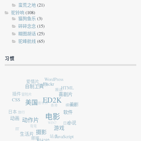
蛮荒之地
(21)
驼铃响
(108)
猫狗鱼乐
(3)
碎碎念念
(15)
糊图胡话
(25)
驼峰航线
(65)
习惯
WordPress
爱情片
Flickr
豆知识
自制工具
HTML
搬运
插件
冒险片
喜剧片
ED2K
CSS
美国
魔兽世界
美剧
香港
横幅图
日本
旅行
软件
电影
动画
动作片
WIN7
小说
日剧
弯弯
IT
游戏
摄影
生活片
站点
JavaScript
娜娜
科幻片