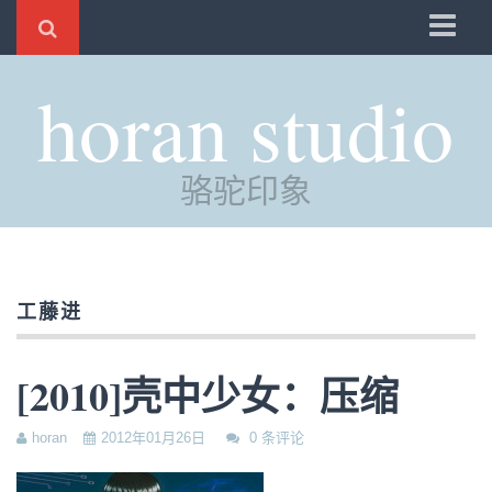
骆驼
horan studio
时光
评分
骆驼印象
自制
电邮
订阅
工藤进
管理
[2010]壳中少女：压缩
horan
2012年01月26日
0 条评论