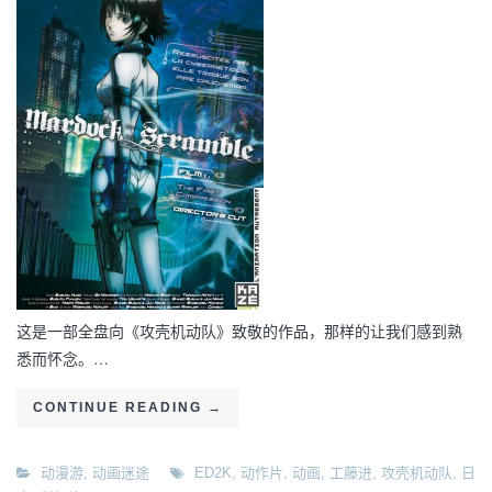
这是一部全盘向《攻壳机动队》致敬的作品，那样的让我们感到熟
悉而怀念。…
CONTINUE READING
→
动漫游
,
动画迷途
ED2K
,
动作片
,
动画
,
工藤进
,
攻壳机动队
,
日