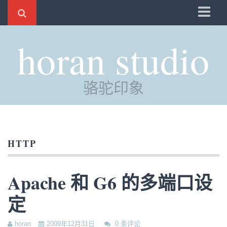
骆驼
horan studio
时光
评分
骆驼印象
自制
电邮
订阅
HTTP
管理
Apache 和 G6 的多端口设
定
horan
2009年12月31日
0 条评论