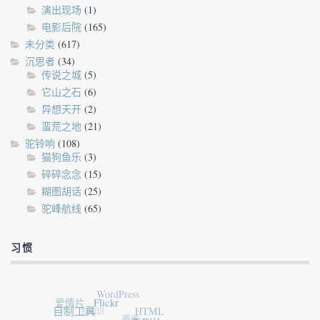
演出现场
(1)
电影后院
(165)
未分类
(617)
沉思者
(34)
传说之城
(5)
它山之石
(6)
异想天开
(2)
蛮荒之地
(21)
驼铃响
(108)
猫狗鱼乐
(3)
碎碎念念
(15)
糊图胡话
(25)
驼峰航线
(65)
习惯
WordPress
爱情片
Flickr
自制工具
豆知识
HTML
搬运