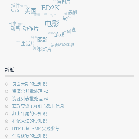
喜剧片
插件
冒险片
ED2K
CSS
美国
美剧
魔兽世界
横幅图
香港
软件
日本
电影
旅行
动画
动作片
小说
日剧
WIN7
游戏
弯弯
IT
摄影
生活片
JavaScript
站点
娜娜
科幻片
新近
良会未期的豆知识
资源合并批处理 v2
资源列表批处理 v4
获取豆瓣 FM 红心歌曲信息
赶上年尾的豆知识
石沉大海的豆知识
HTML 转 AMP 实践参考
乍暖还寒的豆知识