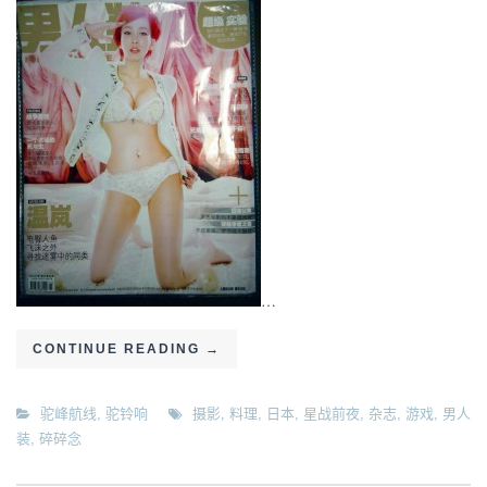
…
CONTINUE READING
→
驼峰航线
,
驼铃响
摄影
,
料理
,
日本
,
星战前夜
,
杂志
,
游戏
,
男人
装
,
碎碎念