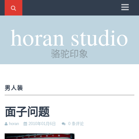
骆驼
horan studio
时光
评分
骆驼印象
自制
电邮
订阅
男人装
管理
面子问题
horan
2010年01月6日
0 条评论