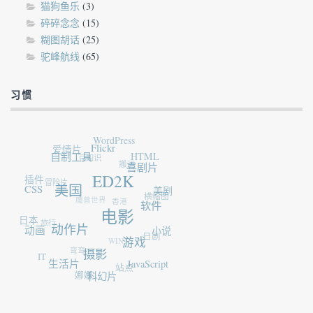
猫狗鱼乐
(3)
碎碎念念
(15)
糊图胡话
(25)
驼峰航线
(65)
习惯
WordPress
爱情片
Flickr
自制工具
豆知识
HTML
搬运
喜剧片
插件
ED2K
冒险片
CSS
美国
美剧
横幅图
魔兽世界
香港
软件
电影
日本
旅行
动画
动作片
小说
日剧
WIN7
游戏
弯弯
IT
摄影
生活片
JavaScript
站点
娜娜
科幻片