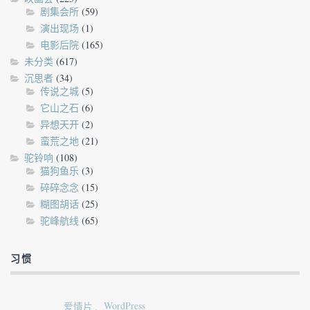
剧集会所
(59)
演出现场
(1)
电影后院
(165)
未分类
(617)
沉思者
(34)
传说之城
(5)
它山之石
(6)
异想天开
(2)
蛮荒之地
(21)
驼铃响
(108)
猫狗鱼乐
(3)
碎碎念念
(15)
糊图胡话
(25)
驼峰航线
(65)
习惯
爱情片
WordPress