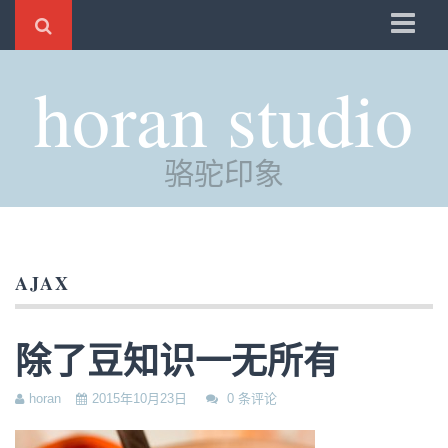
骆驼
horan studio
时光
评分
骆驼印象
自制
电邮
订阅
AJAX
管理
除了豆知识一无所有
horan
2015年10月23日
0 条评论