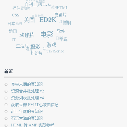
豆知识
自制工具
Flickr
插件
冒险片
搬运
HTML
CSS
魔兽世界
喜剧片
ED2K
香港
美国
日本
旅行
横幅图
美剧
动画
软件
电影
动作片
WIN7
弯弯
IT
日剧
小说
生活片
游戏
摄影
娜娜
站点
JavaScript
科幻片
新近
良会未期的豆知识
资源合并批处理 v2
资源列表批处理 v4
获取豆瓣 FM 红心歌曲信息
赶上年尾的豆知识
石沉大海的豆知识
HTML 转 AMP 实践参考