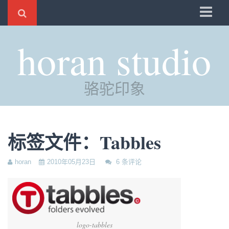
骆驼
horan studio
时光
评分
骆驼印象
自制
电邮
订阅
标签文件：Tabbles
管理
horan
2010年05月23日
6 条评论
logo-tabbles