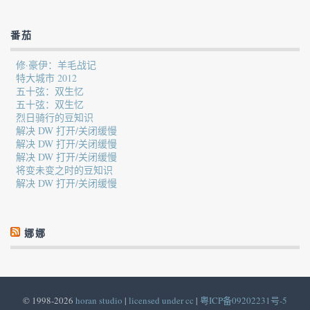
番茄
修·豪伊：羊毛战记
特大城市 2012
五十弦：双生忆
五十弦：双生忆
烈日骑行的豆知识
解决 DW 打开/关闭缓慢
解决 DW 打开/关闭缓慢
解决 DW 打开/关闭缓慢
将变未变之时的豆知识
解决 DW 打开/关闭缓慢
娜娜
© 1998-2026
horan studio
|
licensed under cc
|
粤ICP备09202231号-5