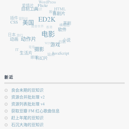
WordPress
爱情片
Flickr
豆知识
自制工具
HTML
搬运
插件
冒险片
喜剧片
ED2K
CSS
美国
魔兽世界
美剧
香港
横幅图
日本
旅行
软件
电影
动画
动作片
WIN7
小说
日剧
弯弯
IT
游戏
摄影
生活片
站点
JavaScript
娜娜
科幻片
新近
良会未期的豆知识
资源合并批处理 v2
资源列表批处理 v4
获取豆瓣 FM 红心歌曲信息
赶上年尾的豆知识
石沉大海的豆知识