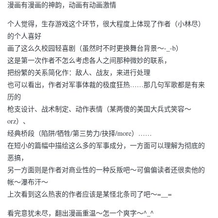
漫画有漫画的神韵，动画有动画激情
个人觉得，生存游戏这个环节，很大程度上体现了作者（小林尽）
的个人喜好
画了这么久校园轻喜剧（虽然时不时更换舞台背景～-_-b）
这是第一次作者不怎么考虑各人之间那种微妙的联系，
把纷繁的关系简化作：敌人、战友，来进行处理
也可以看出，作者对军事体裁的极度狂热……那几句军歌都是有来
历的
枪支设计、战术制定、动作表情（某两傻的美国大兵式笑容～
orz）、
经典桥段（陷阱/牺牲/第三势力/抉择/more）……
在短小的篇幅中描绘这么多的军事成分，一方面可以理解为彻底的
恶搞，
另一方面则是作者对商业性的一种反叛吧～可偏偏读者还很卖他的
帐～瀑布汗～
上次看到这么热衷的作者应该是某怪北条司了吧～=__=
看完意犹未尽，翻出漫画重温～怎一个爽字～^_^