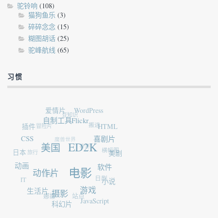
驼铃响
(108)
猫狗鱼乐
(3)
碎碎念念
(15)
糊图胡话
(25)
驼峰航线
(65)
习惯
爱情片
WordPress
豆知识
自制工具
Flickr
冒险片
插件
搬运
HTML
CSS
魔兽世界
喜剧片
香港
ED2K
美国
旅行
日本
横幅图
美剧
动画
软件
WIN7
动作片
电影
弯弯
IT
日剧
小说
生活片
游戏
摄影
娜娜
站点
JavaScript
科幻片