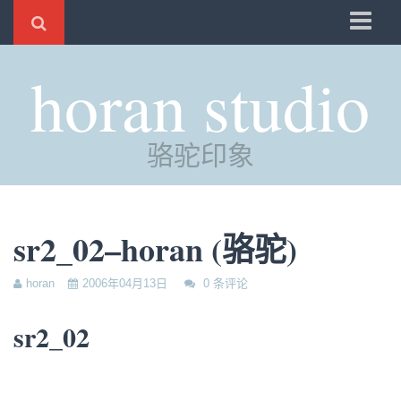
骆驼
horan studio
时光
评分
骆驼印象
自制
电邮
订阅
sr2_02–horan (骆驼)
管理
horan
2006年04月13日
0 条评论
sr2_02