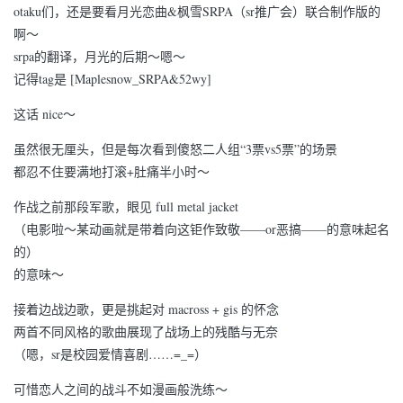
otaku们，还是要看月光恋曲&枫雪SRPA（sr推广会）联合制作版的
啊～
srpa的翻译，月光的后期～嗯～
记得tag是 [Maplesnow_SRPA&52wy]
这话 nice～
虽然很无厘头，但是每次看到傻怒二人组“3票vs5票”的场景
都忍不住要满地打滚+肚痛半小时～
作战之前那段军歌，眼见 full metal jacket
（电影啦～某动画就是带着向这钜作致敬——or恶搞——的意味起名
的）
的意味～
接着边战边歌，更是挑起对 macross + gis 的怀念
两首不同风格的歌曲展现了战场上的残酷与无奈
（嗯，sr是校园爱情喜剧……=_=）
可惜恋人之间的战斗不如漫画般洗练～