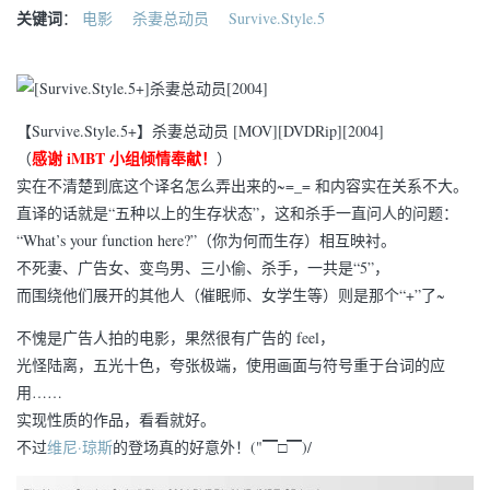
关键词
：
电影
杀妻总动员
Survive.Style.5
【Survive.Style.5+】杀妻总动员 [MOV][DVDRip][2004]
感谢 iMBT 小组倾情奉献！
（
）
实在不清楚到底这个译名怎么弄出来的~=_= 和内容实在关系不大。
直译的话就是“五种以上的生存状态”，这和杀手一直问人的问题：
“What’s your function here?”（你为何而生存）相互映衬。
不死妻、广告女、变鸟男、三小偷、杀手，一共是“5”，
而围绕他们展开的其他人（催眠师、女学生等）则是那个“+”了~
不愧是广告人拍的电影，果然很有广告的 feel，
光怪陆离，五光十色，夸张极端，使用画面与符号重于台词的应
用……
实现性质的作品，看看就好。
不过
维尼·琼斯
的登场真的好意外！("▔□▔)/