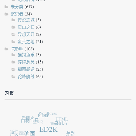
未分类
(617)
沉思者
(34)
传说之城
(5)
它山之石
(6)
异想天开
(2)
蛮荒之地
(21)
驼铃响
(108)
猫狗鱼乐
(3)
碎碎念念
(15)
糊图胡话
(25)
驼峰航线
(65)
习惯
WordPress
爱情片
Flickr
自制工具
HTML
豆知识
搬运
喜剧片
插件
ED2K
冒险片
CSS
美国
美剧