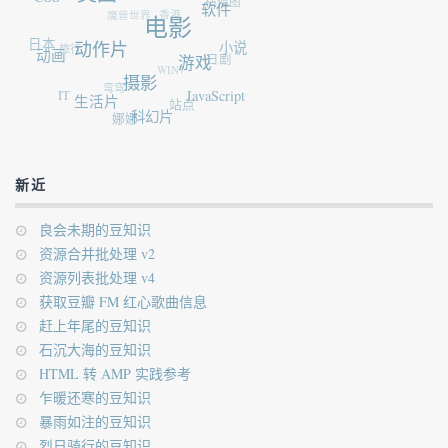
横幅图
魔兽世界
香港
软件
电影
日本
旅行
动作片
动画
小说
日剧
WIN7
游戏
弯弯
摄影
IT
生活片
JavaScript
站点
娜娜
科幻片
新近
良会未期的豆知识
资源合并批处理 v2
资源列表批处理 v4
获取豆瓣 FM 红心歌曲信息
赶上年尾的豆知识
石沉大海的豆知识
HTML 转 AMP 实践参考
乍暖还寒的豆知识
暴雨如注的豆知识
烈日骑行的豆知识