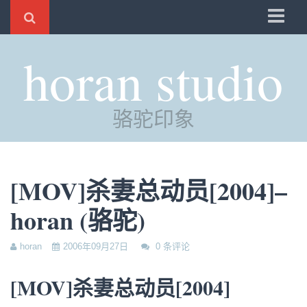
骆驼
horan studio
时光
评分
骆驼印象
自制
电邮
订阅
[MOV]杀妻总动员[2004]–
管理
horan (骆驼)
horan
2006年09月27日
0 条评论
[MOV]杀妻总动员[2004]