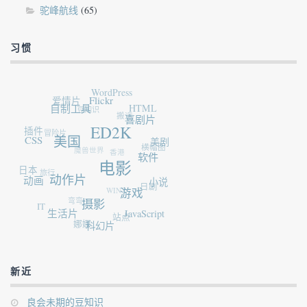
驼峰航线
(65)
习惯
WordPress
爱情片
Flickr
自制工具
豆知识
HTML
搬运
喜剧片
插件
冒险片
ED2K
CSS
美国
美剧
魔兽世界
横幅图
香港
软件
日本
电影
旅行
动画
动作片
小说
日剧
WIN7
游戏
弯弯
IT
摄影
生活片
JavaScript
站点
娜娜
科幻片
新近
良会未期的豆知识