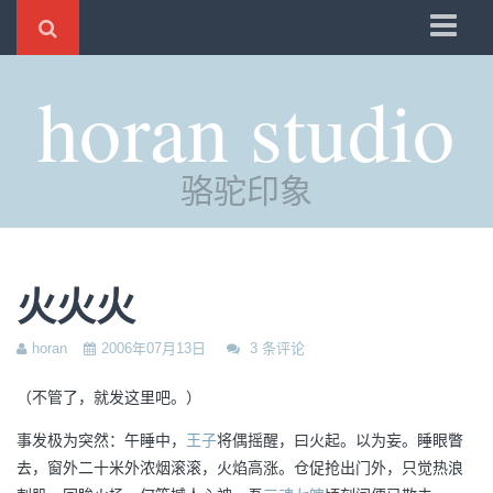
骆驼
horan studio
时光
评分
骆驼印象
自制
电邮
订阅
火火火
管理
horan
2006年07月13日
3 条评论
（不管了，就发这里吧。）
事发极为突然：午睡中，
王子
将偶摇醒，曰火起。以为妄。睡眼瞥
去，窗外二十米外浓烟滚滚，火焰高涨。仓促抢出门外，只觉热浪