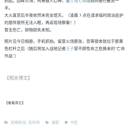
刺肌。回眸火场，何等撼人心神，吾
三魂七魄
顷刻间便已散去一
半。
大火直至后半夜依然未完全熄灭。（凌晨 3 点在请求临时政治庇护
的朋伴居所无法入眠，再返现场察看！）
暂无伤亡，财物损失未知。
照片见今日相册，手机抓拍。留意火场那张，吾等宿舍就位于那黄
色栏杆之后（随后将加入战地记者
王子
冒不顾性命之危换来的“亡命
作品”）
【相关博文】
【看看其它】
驼峰航线
,
驼铃响
摄影
书签