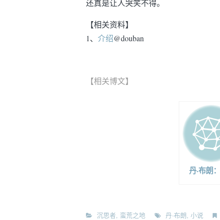
还真是让人哭笑不得。
【相关资料】
1、
介绍
@douban
【相关博文】
丹·布朗
沉思者
,
蛮荒之地
丹·布朗
,
小说