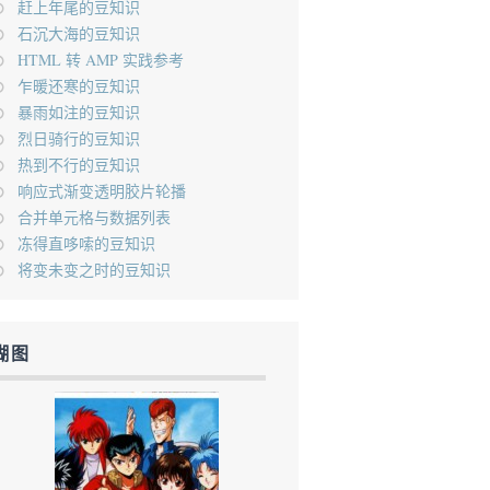
赶上年尾的豆知识
石沉大海的豆知识
HTML 转 AMP 实践参考
乍暖还寒的豆知识
暴雨如注的豆知识
烈日骑行的豆知识
热到不行的豆知识
响应式渐变透明胶片轮播
合并单元格与数据列表
冻得直哆嗦的豆知识
将变未变之时的豆知识
糊图