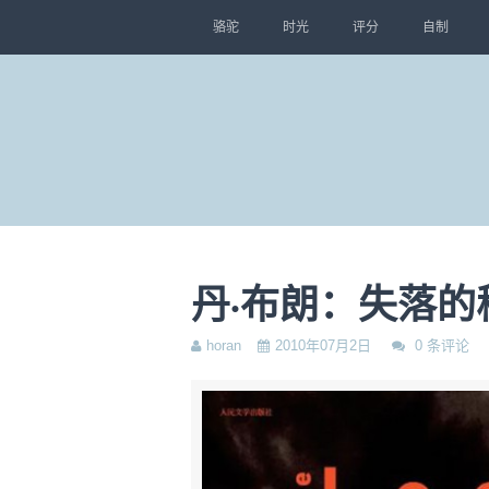
骆驼
时光
评分
自制
丹·布朗：失落的
horan
2010年07月2日
0 条评论