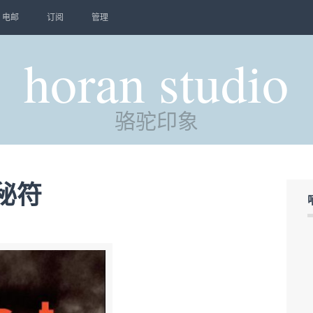
电邮
订阅
管理
horan studio
骆驼印象
秘符