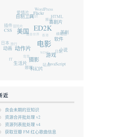
WordPress
爱情片
豆知识
Flickr
自制工具
HTML
搬运
插件
冒险片
喜剧片
CSS
ED2K
魔兽世界
美国
香港
横幅图
美剧
日本
旅行
软件
动画
电影
动作片
WIN7
日剧
弯弯
小说
IT
游戏
摄影
生活片
站点
娜娜
JavaScript
科幻片
新近
良会未期的豆知识
资源合并批处理 v2
资源列表批处理 v4
获取豆瓣 FM 红心歌曲信息