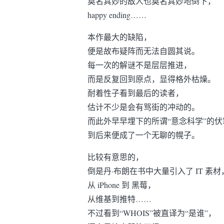
莫名其妙的敌人也莫名其妙地倒下，
happy ending……
本作最大的缺陷，
便是故布疑阵而无法自圆其说。
每一次的解谜不是层层推进，
而是反复回到原点，显得格外枯燥。
耐着性子看到最后的读者，
估计不少是会有骂街的冲动的。
而此外早早埋下的所谓“意念科学”的伏
到后来便成了一个无聊的幌子。
比较有意思的，
倒是丹·布朗在书中大量引入了 IT 素材
从 iPhone 到 黑莓，
从维基到推特……
不过看到“WHOIS”被直译为“是谁”，