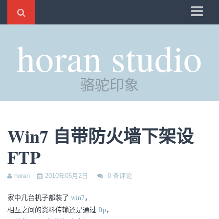
骆驼
horan studio
时光
评分
骆驼印象
自制
电邮
订阅
Win7 自带防火墙下架设
管理
FTP
horan
2010年05月2日
0 条评论
家中几台机子都装了
win7
，
相互之间的资料传输还是通过
ftp
，