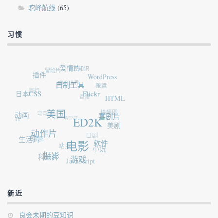
驼峰航线
(65)
习惯
爱情片
冒险片
豆知识
插件
WordPress
魔兽世界
自制工具
旅行
搬运
日本
CSS
香港
Flickr
HTML
弯弯
动画
横幅图
美国
IT
WIN7
喜剧片
ED2K
美剧
动作片
日剧
娜娜
生活片
站点
电影
软件
小说
摄影
科幻片
游戏
JavaScript
新近
良会未期的豆知识