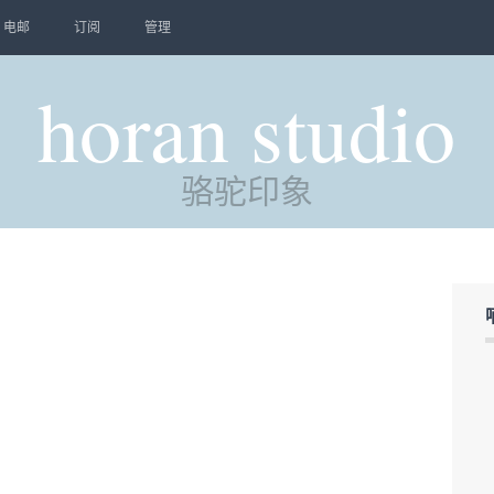
电邮
订阅
管理
horan studio
骆驼印象