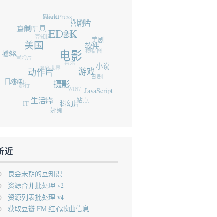
WordPress
Flickr
HTML
爱情片
喜剧片
自制工具
豆知识
搬运
ED2K
美剧
美国
插件
软件
CSS
冒险片
横幅图
电影
香港
魔兽世界
小说
动作片
游戏
日本
日剧
动画
旅行
摄影
WIN7
JavaScript
弯弯
生活片
IT
站点
科幻片
娜娜
新近
良会未期的豆知识
资源合并批处理 v2
资源列表批处理 v4
获取豆瓣 FM 红心歌曲信息