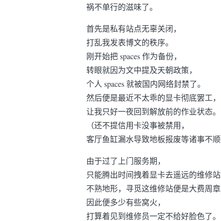
祸不单行的滋味了。
首先是私有站点无辜关闭，
打乱我发表博文的秩序。
刚开始把 spaces 作为备份，
转眼就因为文中提及天朝政策，
个人 spaces 就被国内网络封禁了。
然后便是最近不太乖的显卡彻底罢工，
让我只好一夜回到解放前的作业状态。
（还不提信用卡没事被禁用，
客厅鱼缸漏水导致地板报废等诸事不顺
由于过了上门服务期，
只能腾出时间拽着显卡去遥远的维修站
不熟地形，寻觅这维修站便是大费周章
因此便多少有些窝火，
打算着见到维修员一定不给好脸色了。