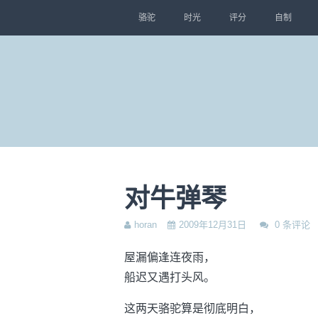
骆驼
时光
评分
自制
对牛弹琴
horan
2009年12月31日
0 条评论
屋漏偏逢连夜雨，
船迟又遇打头风。
这两天骆驼算是彻底明白，