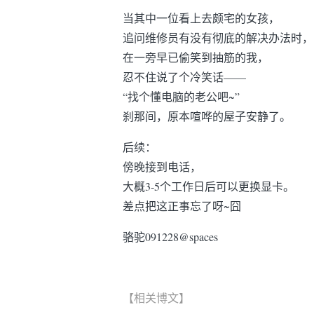
当其中一位看上去颇宅的女孩，
追问维修员有没有彻底的解决办法时，
在一旁早已偷笑到抽筋的我，
忍不住说了个冷笑话——
“找个懂电脑的老公吧~”
刹那间，原本喧哗的屋子安静了。
后续：
傍晚接到电话，
大概3-5个工作日后可以更换显卡。
差点把这正事忘了呀~囧
骆驼091228@spaces
【相关博文】