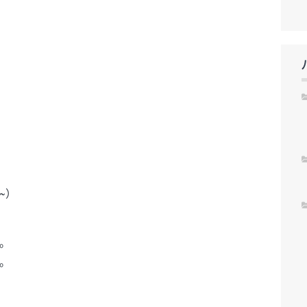
~）
。
。