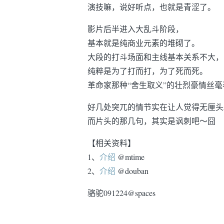
演技嘛，说好听点，也就是青涩了。
影片后半进入大乱斗阶段，
基本就是纯商业元素的堆砌了。
大段的打斗场面和主线基本关系不大，
纯粹是为了打而打，为了死而死。
革命家那种“舍生取义”的壮烈豪情丝
好几处突兀的情节实在让人觉得无厘头
而片头的那几句，其实是讽刺吧～囧
【相关资料】
1、
介绍
@mtime
2、
介绍
@douban
骆驼091224@spaces