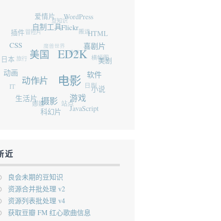
爱情片
WordPress
豆知识
冒险片
插件
自制工具
Flickr
搬运
HTML
魔兽世界
CSS
香港
旅行
日本
喜剧片
美国
ED2K
横幅图
美剧
动画
弯弯
WIN7
IT
动作片
软件
电影
日剧
小说
生活片
娜娜
站点
游戏
摄影
JavaScript
科幻片
新近
良会未期的豆知识
资源合并批处理 v2
资源列表批处理 v4
获取豆瓣 FM 红心歌曲信息