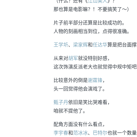
（什么？还有《
江山美人
》？
那也算是电影嘛？！不要搞笑了～）
片子前半部分还算是比较成功的。
人物的刻画相当到位，点得很准确。
王学圻
、
梁家辉
和
任达华
算是把台面撑
从来对
胡军
就没特别好感，
这次饰演反派老大也就觉得中规中矩吧
比较意外的倒是
谢霆锋
，
头一回觉得他会演戏了。
甄子丹
依旧是笑比哭难看，
咱就不提他了。
配角方面没有什么看点，
李宇春
和
范冰冰
、
巴特尔
也就一个数量