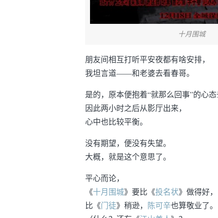
十月围城
朋友间相互打听平安夜都有啥安排，
我坦言道——和老婆去看春哥。
是的，原本便抱着“就那么回事”的心态
因此两小时之后从影厅出来，
心中也比较平衡。
没有期望，便没有失望。
大概，就是这个意思了。
平心而论，
《
十月围城
》要比《
投名状
》做得好，
比《
门徒
》稍逊，
陈可辛
也算敬业了。