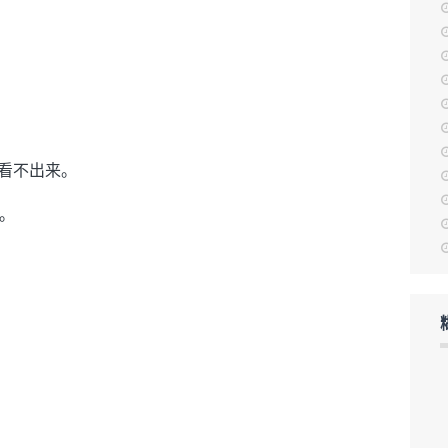
毫看不出来。
。