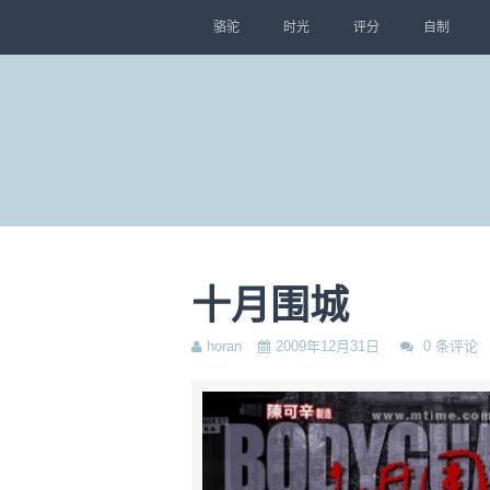
骆驼
时光
评分
自制
十月围城
horan
2009年12月31日
0 条评论