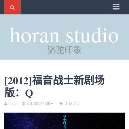
骆驼
horan studio
时光
评分
骆驼印象
自制
电邮
订阅
[2012]福音战士新剧场
管理
版：Q
horan
2013年04月29日
1 条评论