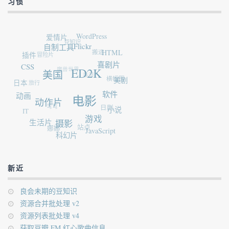
习惯
爱情片
WordPress
豆知识
自制工具
冒险片
插件
Flickr
搬运
HTML
魔兽世界
CSS
喜剧片
香港
旅行
日本
美国
ED2K
横幅图
美剧
动画
弯弯
WIN7
动作片
软件
IT
电影
日剧
小说
生活片
娜娜
游戏
摄影
站点
JavaScript
科幻片
新近
良会未期的豆知识
资源合并批处理 v2
资源列表批处理 v4
获取豆瓣 FM 红心歌曲信息