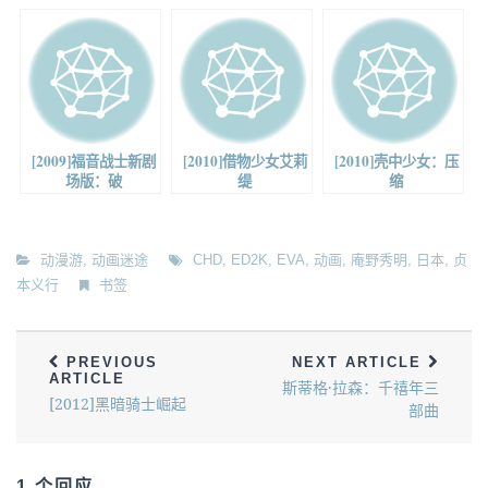
[2009]福音战士新剧
[2010]借物少女艾莉
[2010]壳中少女：压
场版：破
缇
缩
动漫游
,
动画迷途
CHD
,
ED2K
,
EVA
,
动画
,
庵野秀明
,
日本
,
贞
本义行
书签
PREVIOUS
NEXT ARTICLE
ARTICLE
斯蒂格·拉森：千禧年三
[2012]黑暗骑士崛起
部曲
1 个回应