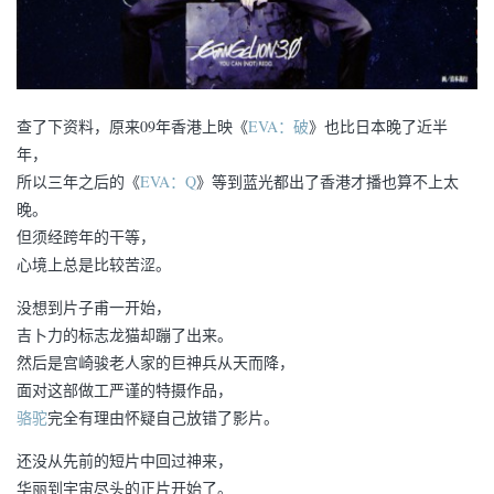
查了下资料，原来09年香港上映《
EVA：破
》也比日本晚了近半
年，
所以三年之后的《
EVA：Q
》等到蓝光都出了香港才播也算不上太
晚。
但须经跨年的干等，
心境上总是比较苦涩。
没想到片子甫一开始，
吉卜力的标志龙猫却蹦了出来。
然后是宫崎骏老人家的巨神兵从天而降，
面对这部做工严谨的特摄作品，
骆驼
完全有理由怀疑自己放错了影片。
还没从先前的短片中回过神来，
华丽到宇宙尽头的正片开始了。