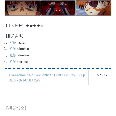
【个人评分】
★
★
★
★
★
【相关资料】
1、
介绍
◃acfun
2、
介绍
◃douban
3、
吐槽
◃douban
4、
介绍
◃mtime
Evangelion.Shin.Gekijouban.Q.2012.BluRay.1080p.
6.52 G
AC3.x264-CHD.mkv
【相关博文】