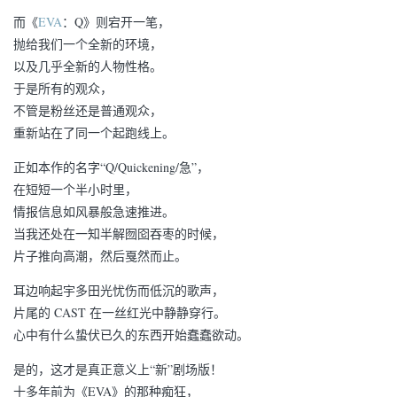
而《
EVA
：Q》则宕开一笔，
抛给我们一个全新的环境，
以及几乎全新的人物性格。
于是所有的观众，
不管是粉丝还是普通观众，
重新站在了同一个起跑线上。
正如本作的名字“Q/Quickening/急”，
在短短一个半小时里，
情报信息如风暴般急速推进。
当我还处在一知半解囫囵吞枣的时候，
片子推向高潮，然后戛然而止。
耳边响起宇多田光忧伤而低沉的歌声，
片尾的 CAST 在一丝红光中静静穿行。
心中有什么蛰伏已久的东西开始蠢蠢欲动。
是的，这才是真正意义上“新”剧场版！
十多年前为《EVA》的那种痴狂，