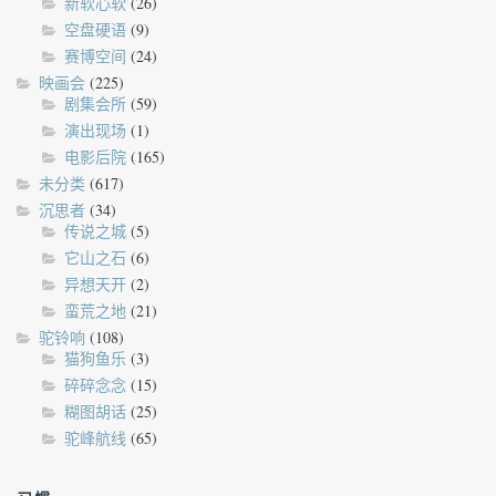
新软心软
(26)
空盘硬语
(9)
赛博空间
(24)
映画会
(225)
剧集会所
(59)
演出现场
(1)
电影后院
(165)
未分类
(617)
沉思者
(34)
传说之城
(5)
它山之石
(6)
异想天开
(2)
蛮荒之地
(21)
驼铃响
(108)
猫狗鱼乐
(3)
碎碎念念
(15)
糊图胡话
(25)
驼峰航线
(65)