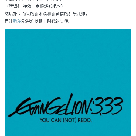
（所谓神·特效一定很烧钱吧～）
然后扑面而来的新术语和新剧情的狂轰乱炸，
直让
骆驼
觉得难以跟上时代的步伐。