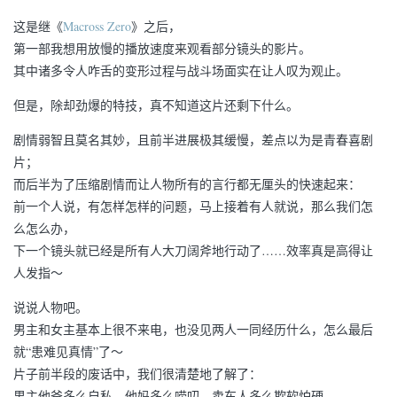
这是继《
Macross Zero
》之后，
第一部我想用放慢的播放速度来观看部分镜头的影片。
其中诸多令人咋舌的变形过程与战斗场面实在让人叹为观止。
但是，除却劲爆的特技，真不知道这片还剩下什么。
剧情弱智且莫名其妙，且前半进展极其缓慢，差点以为是青春喜剧
片；
而后半为了压缩剧情而让人物所有的言行都无厘头的快速起来：
前一个人说，有怎样怎样的问题，马上接着有人就说，那么我们怎
么怎么办，
下一个镜头就已经是所有人大刀阔斧地行动了……效率真是高得让
人发指～
说说人物吧。
男主和女主基本上很不来电，也没见两人一同经历什么，怎么最后
就“患难见真情”了～
片子前半段的废话中，我们很清楚地了解了：
男主他爸多么自私、他妈多么唠叨、卖车人多么欺软怕硬、