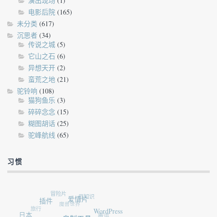
演出现场
(1)
电影后院
(165)
未分类
(617)
沉思者
(34)
传说之城
(5)
它山之石
(6)
异想天开
(2)
蛮荒之地
(21)
驼铃响
(108)
猫狗鱼乐
(3)
碎碎念念
(15)
糊图胡话
(25)
驼峰航线
(65)
习惯
冒险片
豆知识
插件
爱情片
魔兽世界
旅行
日本
WordPress
搬运