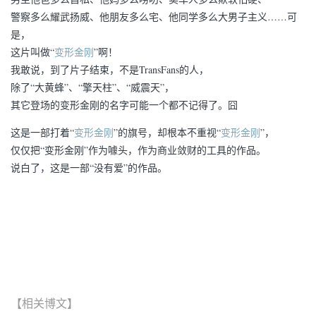
警察多么耀武扬威、他朋友多么宅、他同学多么大男子主义……可
是，
这片叫做“
变形金刚
”啊！
我敢说，到了片子结束，不是TransFans的人，
除了“大黄蜂”、“擎天柱”、“威震天”，
其它登场的变形金刚的名字可能一个都不记得了。囧
这是一部打着“
变形金刚
”的旗号，却根本不重视“
变形金刚
”，
仅仅把“变形金刚”作为噱头，作为商业敛财的工具的作品。
说白了，这是一部“没有爱”的作品。
【相关博文】