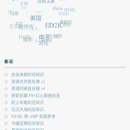
香港
自制工具
CSS
弯弯
IT
WIN7
Flickr
HTML
动画
横幅图
美国
娜娜
喜剧片
生活片
日剧
ED2K
美剧
动作片
站点
科幻片
小说
电影
软件
摄影
JavaScript
游戏
新近
良会未期的豆知识
资源合并批处理 v2
资源列表批处理 v4
获取豆瓣 FM 红心歌曲信息
赶上年尾的豆知识
石沉大海的豆知识
HTML 转 AMP 实践参考
乍暖还寒的豆知识