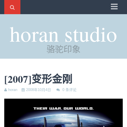
骆驼
horan studio
时光
评分
骆驼印象
自制
电邮
订阅
[2007]变形金刚
管理
horan
2008年10月4日
0 条评论