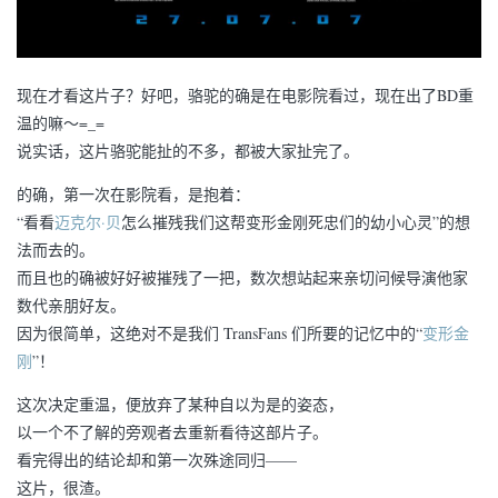
现在才看这片子？好吧，骆驼的确是在电影院看过，现在出了BD重
温的嘛～=_=
说实话，这片骆驼能扯的不多，都被大家扯完了。
的确，第一次在影院看，是抱着：
“看看
迈克尔·贝
怎么摧残我们这帮变形金刚死忠们的幼小心灵”的想
法而去的。
而且也的确被好好被摧残了一把，数次想站起来亲切问候导演他家
数代亲朋好友。
因为很简单，这绝对不是我们 TransFans 们所要的记忆中的“
变形金
刚
”！
这次决定重温，便放弃了某种自以为是的姿态，
以一个不了解的旁观者去重新看待这部片子。
看完得出的结论却和第一次殊途同归——
这片，很渣。