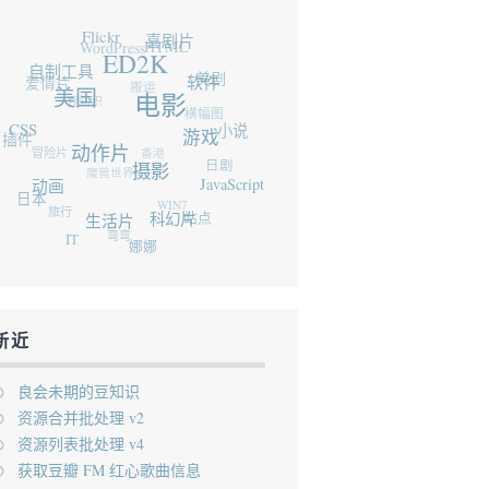
Flickr
WordPress
喜剧片
HTML
ED2K
自制工具
爱情片
搬运
美剧
软件
豆知识
美国
电影
横幅图
CSS
插件
小说
冒险片
游戏
香港
动作片
魔兽世界
日剧
摄影
动画
日本
JavaScript
旅行
WIN7
生活片
站点
科幻片
弯弯
IT
娜娜
新近
良会未期的豆知识
资源合并批处理 v2
资源列表批处理 v4
获取豆瓣 FM 红心歌曲信息