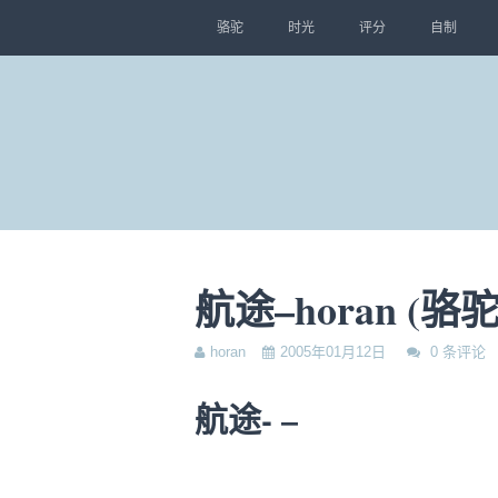
骆驼
时光
评分
自制
航途–horan (骆驼
horan
2005年01月12日
0 条评论
航途- –