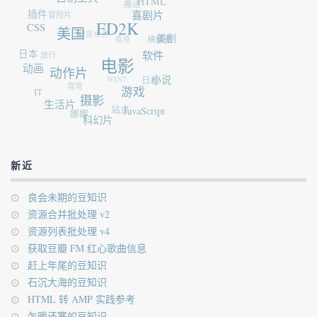
HTML
搬运
插件
冒险片
喜剧片
CSS
ED2K
美国
魔兽世界
香港
美剧
横幅图
日本
旅行
软件
电影
动画
动作片
WIN7
日剧
小说
弯弯
IT
游戏
摄影
生活片
站点
娜娜
JavaScript
科幻片
新近
良会未期的豆知识
资源合并批处理 v2
资源列表批处理 v4
获取豆瓣 FM 红心歌曲信息
赶上年尾的豆知识
石沉大海的豆知识
HTML 转 AMP 实践参考
乍暖还寒的豆知识