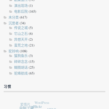
演出现场
(1)
电影后院
(165)
未分类
(617)
沉思者
(34)
传说之城
(5)
它山之石
(6)
异想天开
(2)
蛮荒之地
(21)
驼铃响
(108)
猫狗鱼乐
(3)
碎碎念念
(15)
糊图胡话
(25)
驼峰航线
(65)
习惯
WordPress
爱情片
豆知识
Flickr
自制工具