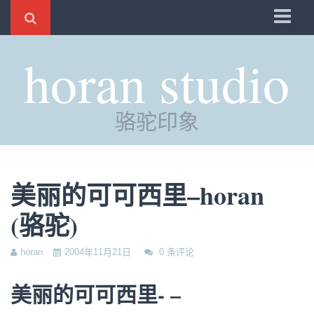
骆驼
horan studio
时光
评分
骆驼印象
自制
电邮
订阅
美丽的可可西里–horan
管理
(骆驼)
horan
2004年11月21日
0 条评论
美丽的可可西里- –