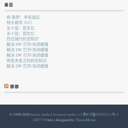
番茄
修·豪伊：羊毛战记
特大城市 2012
五十弦：双生忆
五十弦：双生忆
烈日骑行的豆知识
解决 DW 打开/关闭缓慢
解决 DW 打开/关闭缓慢
解决 DW 打开/关闭缓慢
将变未变之时的豆知识
解决 DW 打开/关闭缓慢
娜娜
© 1998-2026
horan studio
|
licensed under cc
|
粤ICP备09202231号-5
2407739
hits | designed by
ThemeMeme