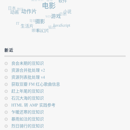
软件
电影
日本
旅行
动作片
动画
小说
日剧
WIN7
游戏
弯弯
摄影
IT
生活片
JavaScript
站点
娜娜
科幻片
新近
良会未期的豆知识
资源合并批处理 v2
资源列表批处理 v4
获取豆瓣 FM 红心歌曲信息
赶上年尾的豆知识
石沉大海的豆知识
HTML 转 AMP 实践参考
乍暖还寒的豆知识
暴雨如注的豆知识
烈日骑行的豆知识