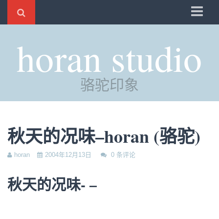
骆驼
horan studio
时光
评分
骆驼印象
自制
电邮
订阅
秋天的况味–horan (骆驼)
管理
horan
2004年12月13日
0 条评论
秋天的况味- –