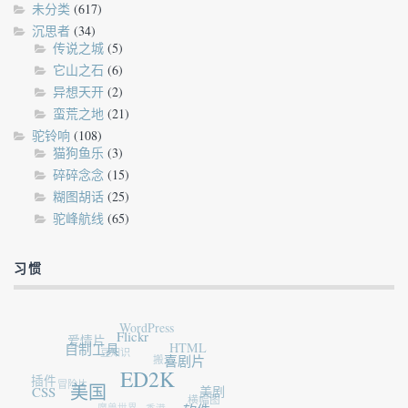
未分类
(617)
沉思者
(34)
传说之城
(5)
它山之石
(6)
异想天开
(2)
蛮荒之地
(21)
驼铃响
(108)
猫狗鱼乐
(3)
碎碎念念
(15)
糊图胡话
(25)
驼峰航线
(65)
习惯
WordPress
爱情片
Flickr
自制工具
豆知识
HTML
搬运
喜剧片
插件
ED2K
冒险片
CSS
美国
美剧
横幅图
魔兽世界
香港