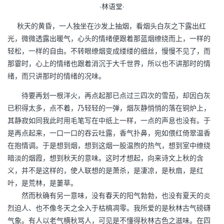
·林语堂·
秋天的黄昏，一人独坐在沙发上抽烟，看烟头白灰之下露出红
光，微微透露出暖气，心头的情绪便跟着那蓝烟缭绕而上，一样的
轻松，一样的自由。不转眼缭烟变成缕缕的细丝，慢慢不见了，而
那霎时，心上的情绪也跟着消沉于大千世界，所以也不讲那时的情
绪，而只讲那时的情绪的况味。
待要再划一根洋火，再点起那已点过三四次的雪茄，却因白灰
已积得太多，点不着，乃轻轻的一弹，烟灰静悄悄的落在铜炉上，
其静寂如同我此时用毛笔写在中纸上一样，一点的声息也没有。于
是再点起来，一口一口的吞云吐露，香气扑鼻，宛如偎红倚翠温香
在抱情调。于是想到烟，想到这烟一股温煦的热气，想到室中缭绕
暗淡的烟霞，想到秋天的意味。这时才想起，向来诗文上秋的含
义，并不是这样的，使人联想的是萧杀，是凄凉，是秋扇，是红
叶，是荒林，是萋草。
然而秋确有另一意味，没有春天的阳气勃勃，也没有夏天的炎
烈迫人、也不像冬天之全入于枯槁凋零。我所爱的是秋林古气磅礴
气象。有人以老气横秋骂人，可见是不懂得秋林古色之滋味。在四