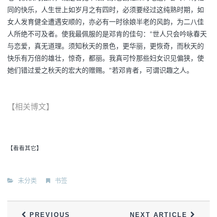
同的快乐，人生世上如岁月之有四时，必须要经过这纯熟时期，如
女人发育健全遭遇安顺的，亦必有一时徐娘半老的风韵，为二八佳
人所绝不可及者。使我最佩服的是邓肯的佳句："世人只会吟咏春天
与恋爱，真无道理。须知秋天的景色，更华丽，更恢奇，而秋天的
快乐有万倍的雄壮，惊奇，都丽。我真可怜那些妇女识见偏狭，使
她们错过爱之秋天的宏大的赠赐。"若邓肯者，可谓识趣之人。
【相关博文】
【看看其它】
未分类
书签
PREVIOUS
NEXT ARTICLE