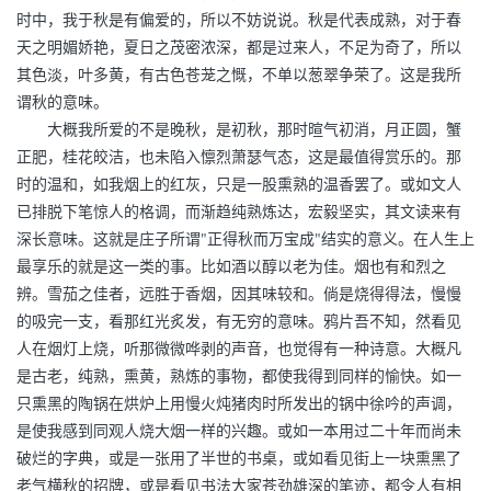
时中，我于秋是有偏爱的，所以不妨说说。秋是代表成熟，对于春
天之明媚娇艳，夏日之茂密浓深，都是过来人，不足为奇了，所以
其色淡，叶多黄，有古色苍茏之慨，不单以葱翠争荣了。这是我所
谓秋的意味。
大概我所爱的不是晚秋，是初秋，那时暄气初消，月正圆，蟹
正肥，桂花皎洁，也未陷入懔烈萧瑟气态，这是最值得赏乐的。那
时的温和，如我烟上的红灰，只是一股熏熟的温香罢了。或如文人
已排脱下笔惊人的格调，而渐趋纯熟炼达，宏毅坚实，其文读来有
深长意味。这就是庄子所谓"正得秋而万宝成"结实的意义。在人生上
最享乐的就是这一类的事。比如酒以醇以老为佳。烟也有和烈之
辨。雪茄之佳者，远胜于香烟，因其味较和。倘是烧得得法，慢慢
的吸完一支，看那红光炙发，有无穷的意味。鸦片吾不知，然看见
人在烟灯上烧，听那微微哗剥的声音，也觉得有一种诗意。大概凡
是古老，纯熟，熏黄，熟炼的事物，都使我得到同样的愉快。如一
只熏黑的陶锅在烘炉上用慢火炖猪肉时所发出的锅中徐吟的声调，
是使我感到同观人烧大烟一样的兴趣。或如一本用过二十年而尚未
破烂的字典，或是一张用了半世的书桌，或如看见街上一块熏黑了
老气横秋的招牌，或是看见书法大家苍劲雄深的笔迹，都令人有相