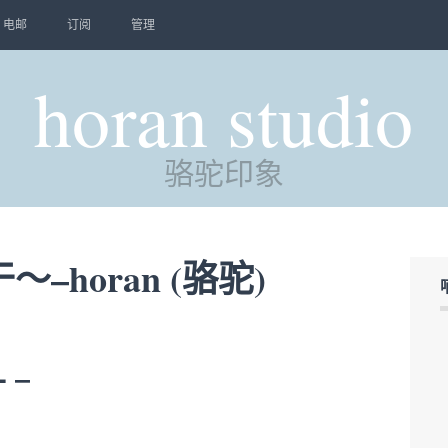
电邮
订阅
管理
horan studio
骆驼印象
horan (骆驼)
 –