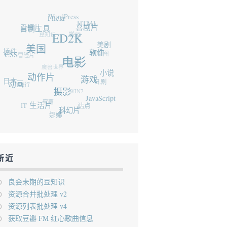
WordPress
Flickr
爱情片
HTML
自制工具
喜剧片
豆知识
搬运
ED2K
插件
美国
美剧
冒险片
CSS
横幅图
软件
香港
魔兽世界
电影
日本
动作片
小说
旅行
动画
游戏
日剧
WIN7
摄影
弯弯
JavaScript
IT
生活片
站点
科幻片
娜娜
新近
良会未期的豆知识
资源合并批处理 v2
资源列表批处理 v4
获取豆瓣 FM 红心歌曲信息