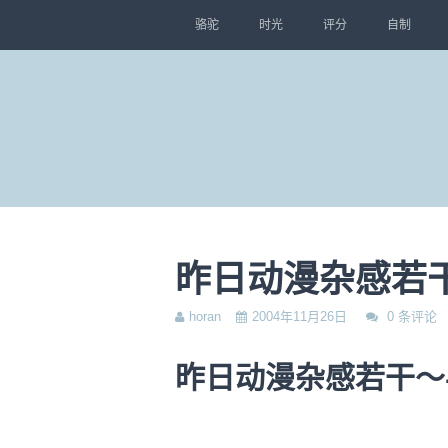
骆驼
时光
评分
自制
昨日动漫杂感若干～–
horan
2004年11月26日
0 条评论
昨日动漫杂感若干～-