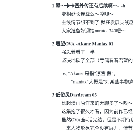
1 晕～卡卡西外传还有后续啊～-_-b
变相延长连载么～哼唧～
主线情节想不到了 就狂发展支线剧情
大家准备好迎接naruto_340吧～
2 君望OVA -Akane Maniax 01
强忍着看了一半
坚决地砍了全部（亏偶看着君望的份
ps, "Akane"是指"凉宫 茜"，
"maniax"大概是"对某些事物疯狂
3 低俗灵Daydream 03
比起漫画原作来的无聊多了～唉～
这集拖了很久才看，因为前作已经让
虽然OVA全4话完结，但是不期待
一来人物形象完全没有展开，情节也