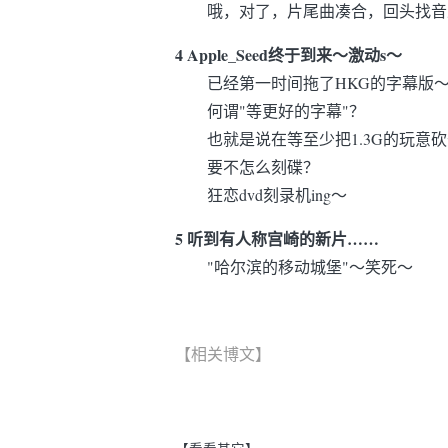
哦，对了，片尾曲凑合，回头找音
4 Apple_Seed终于到来～激动s～
已经第一时间拖了HKG的字幕版～
何谓"等更好的字幕"？
也就是说在等至少把1.3G的玩意砍
要不怎么刻碟？
狂恋dvd刻录机ing～
5 听到有人称宫崎的新片……
"哈尔滨的移动城堡"～笑死～
【相关博文】