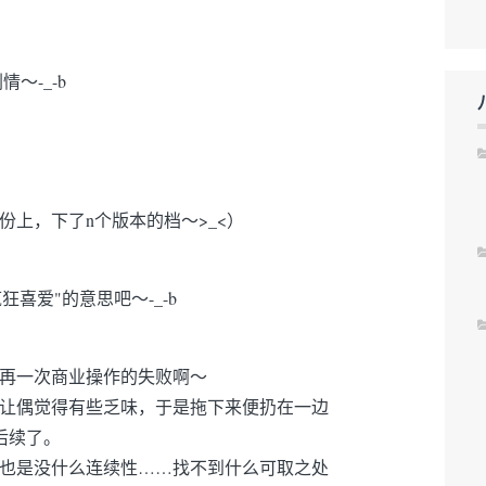
～-_-b
上，下了n个版本的档～>_<）
喜爱"的意思吧～-_-b
再一次商业操作的失败啊～
偶觉得有些乏味，于是拖下来便扔在一边
后续了。
是没什么连续性……找不到什么可取之处