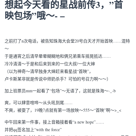
想起今天看的星战前传3，”首
映包场”哦～- –
之前打了n次电话，被告知珠海大会堂20号白天才开始首映……混特
～
于是通宵之后清早晕晕糊糊地和俩兄弟乘车摇晃抵达……
冷冷清清～于是和后来到来的一位大叔/一位大婶
（以为神奇～清早独身大婶赶来看星战“首映”，
卢卡斯某非就是传说中师奶杀手？可怕的号召力啊～～）
加上验票员mm一起看了“包场”～无语了，这就是珠海～-_-b
爽，可以肆意喧哗～从头吼到尾……
不爽，被耍了，19晚7点就有第一场放映～555～“首映”啊～>_<
中午回来第一件事，接上音箱接着看“a new hope”……
并把qq签名加上“with the force”