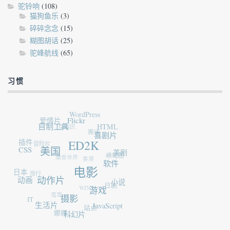
驼铃响
(108)
猫狗鱼乐
(3)
碎碎念念
(15)
糊图胡话
(25)
驼峰航线
(65)
习惯
WordPress
爱情片
Flickr
自制工具
豆知识
HTML
搬运
喜剧片
插件
冒险片
ED2K
CSS
美国
美剧
魔兽世界
横幅图
香港
软件
日本
电影
旅行
动画
动作片
小说
日剧
WIN7
游戏
弯弯
IT
摄影
生活片
JavaScript
站点
娜娜
科幻片