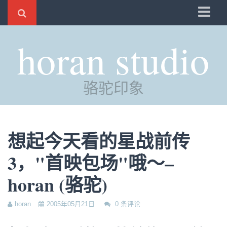
骆驼
horan studio
时光
评分
骆驼印象
自制
电邮
订阅
想起今天看的星战前传
管理
3，"首映包场"哦～–
horan (骆驼)
horan
2005年05月21日
0 条评论