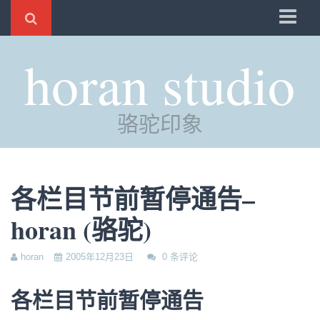
骆驼
horan studio
时光
评分
骆驼印象
自制
电邮
订阅
各栏目节前暂停通告–
管理
horan (骆驼)
horan
2005年12月23日
0 条评论
各栏目节前暂停通告