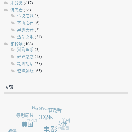
未分类
(617)
沉思者
(34)
传说之城
(5)
它山之石
(6)
异想天开
(2)
蛮荒之地
(21)
驼铃响
(108)
猫狗鱼乐
(3)
碎碎念念
(15)
糊图胡话
(25)
驼峰航线
(65)
习惯
Flickr
WordPress
HTML
喜剧片
自制工具
爱情片
ED2K
搬运
豆知识
美剧
美国
软件
横幅图
电影
CSS
插件