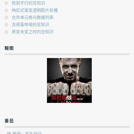
热到不行的豆知识
响应式渐变透明胶片轮播
合并单元格与数据列表
冻得直哆嗦的豆知识
将变未变之时的豆知识
糊图
番茄
修·豪伊：羊毛战记