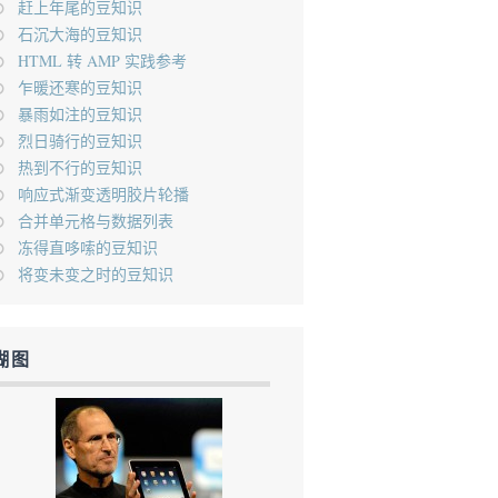
赶上年尾的豆知识
石沉大海的豆知识
HTML 转 AMP 实践参考
乍暖还寒的豆知识
暴雨如注的豆知识
烈日骑行的豆知识
热到不行的豆知识
响应式渐变透明胶片轮播
合并单元格与数据列表
冻得直哆嗦的豆知识
将变未变之时的豆知识
糊图