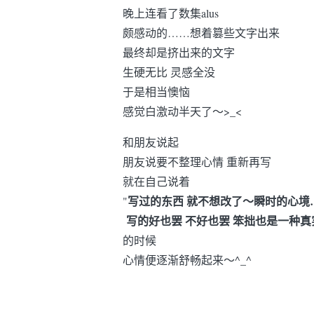
晚上连看了数集alus
颇感动的……想着篡些文字出来
最终却是挤出来的文字
生硬无比 灵感全没
于是相当懊恼
感觉白激动半天了～>_<
和朋友说起
朋友说要不整理心情 重新再写
就在自己说着
写过的东西 就不想改了～瞬时的心境
"
写的好也罢 不好也罢 笨拙也是一种真
的时候
心情便逐渐舒畅起来～^_^