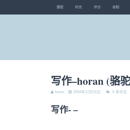
骆驼
时光
评分
自制
写作–horan (骆驼
horan
2004年12月16日
0 条评论
写作- –