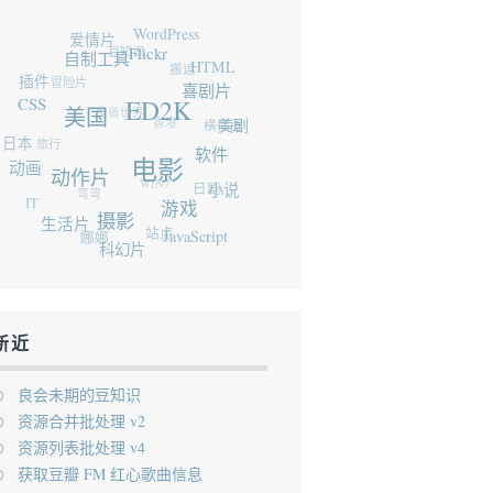
爱情片
WordPress
豆知识
自制工具
Flickr
搬运
插件
冒险片
HTML
CSS
喜剧片
魔兽世界
ED2K
美国
香港
横幅图
日本
旅行
美剧
动画
软件
电影
动作片
WIN7
弯弯
日剧
IT
小说
游戏
生活片
摄影
娜娜
站点
JavaScript
科幻片
新近
良会未期的豆知识
资源合并批处理 v2
资源列表批处理 v4
获取豆瓣 FM 红心歌曲信息